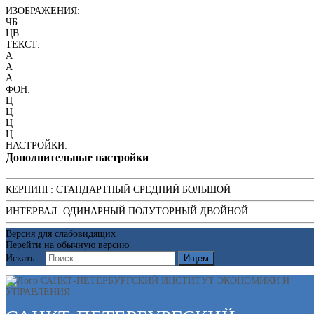
ИЗОБРАЖЕНИЯ:
ЧБ
ЦВ
ТЕКСТ:
A
A
A
ФОН:
Ц
Ц
Ц
Ц
НАСТРОЙКИ:
Дополнительные настройки
КЕРНИНГ:
СТАНДАРТНЫЙ
СРЕДНИЙ
БОЛЬШОЙ
ИНТЕРВАЛ:
ОДИНАРНЫЙ
ПОЛУТОРНЫЙ
ДВОЙНОЙ
Версия для слабовидящих
Перейти на обычную версию
Искать...
Ищем