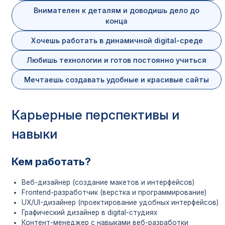
специальности
разработка
Внимателен к деталям и доводишь дело до
конца
Уровень
Среднее профессиональное обра
образования
(колледж)
Хочешь работать в динамичной digital-среде
Базовое
Любишь технологии и готов постоянно учиться
образование для
9 или 11 классов
поступления
Мечтаешь создавать удобные и красивые сайты
Форма обучения
Очная
Карьерные перспективы и
На базе 9 классов:
3 года 10 
навыки
На базе 11 классов:
2 года 10 
Срок обучения
При обучении на базе 9 классов пр
включает курс среднего общего об
Кем работать?
(10-11 классы).
Веб-дизайнер (создание макетов и интерфейсов)
Аккредитация
Есть
. Диплом государственного 
Frontend-разработчик (верстка и программирование)
UX/UI-дизайнер (проектирование удобных интерфейсов)
Графический дизайнер в digital-студиях
Контент-менеджер с навыками веб-разработки