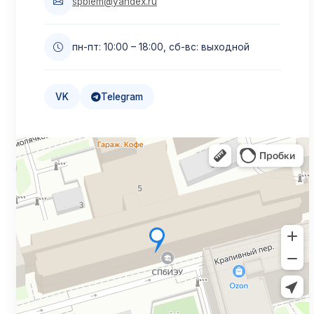
spbiem@yandex.ru
Образовательный кредит
пн-пт: 10:00 – 18:00, сб-вс: выходной
Льготная ставка 3%
Подробнее →
VK
Telegram
Налоговый вычет
Верните до 13%
Подробнее →
Дистанционное обучение
Учитесь онлайн
Подробнее →