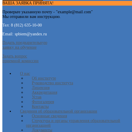
ВАША ЗАЯВКА ПРИНЯТА!
Проверьте указанную почту - "
example@mail.com
"
Мы отправили вам инструкцию.
Тел: 8 (812) 635-10-00
Email: spbiem@yandex.ru
Подать предварительную
заявку на обучение
Задать вопрос
приемной комиссии
О нас
Об институте
Руководство института
Лицензия
Аккредитация
Устав
Фотогалерея
Контакты
Сведения об образовательной организации
Основные сведения
Структура и органы управления образовательной
организацией
Документы