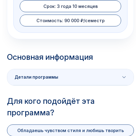
Срок: 3 года 10 месяцев
Стоимость: 90 000 ₽/семестр
Основная информация
Детали программы
Характеристика
Значение
Для кого подойдёт эта
программа?
Код
54.02.01
специальности
Обладаешь чувством стиля и любишь творить
Наименование
Дизайн (по отраслям) / Веб-дизай