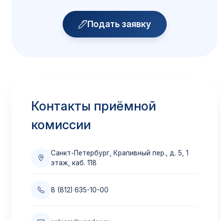
Размещение иногородних
Подробнее →
Подать заявку
Скидки и поощрения
Все доступные скидки
Подробнее →
Контакты приёмной
Приём по переводу
комиссии
Из других вузов
Подробнее →
Санкт-Петербург, Крапивный пер., д. 5, 1
этаж, каб. 118
Материнский капитал
8 (812) 635-10-00
Оплата маткапиталом
Подробнее →