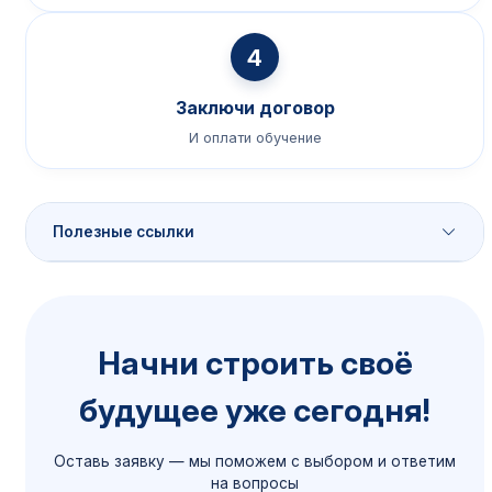
4
Заключи договор
И оплати обучение
Полезные ссылки
Порядок приёма
Начни строить своё
Сроки, документы, способы подачи
будущее уже сегодня!
Подробнее →
Оставь заявку — мы поможем с выбором и ответим
Общежитие
на вопросы