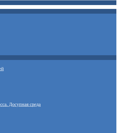
ей
сса. Досупная среда