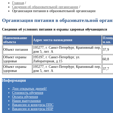
Главная
/
Сведения об образовательной организации
/
Организация питания в образовательной организации
Организация питания в образовательной орга
Сведения об условиях питания и охраны здоровья обучающихся
Наименование
Площа
Адрес места нахождения
объекта
м.кв.
195277, г. Санкт-Петербург, Крапивный пер,
Объект питания
37,9
дом 5, лит. А
Объект охраны
195197, г. Санкт-Петербург, ул.
60,8
здоровья
Лабораторная, д.15
Объект охраны
195277, г. Санкт-Петербург, Крапивный пер,
37,7
здоровья
дом 5, лит. А
Информация
Дни открытых дверей!
Стоимость обучения
Оплата обучения
Наши выпускники
Вакансии и конкурсы ППС
Вакансии и конкурсы НПР