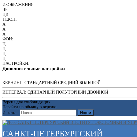
ИЗОБРАЖЕНИЯ:
ЧБ
ЦВ
ТЕКСТ:
A
A
A
ФОН:
Ц
Ц
Ц
Ц
НАСТРОЙКИ:
Дополнительные настройки
КЕРНИНГ:
СТАНДАРТНЫЙ
СРЕДНИЙ
БОЛЬШОЙ
ИНТЕРВАЛ:
ОДИНАРНЫЙ
ПОЛУТОРНЫЙ
ДВОЙНОЙ
Версия для слабовидящих
Перейти на обычную версию
Искать...
Ищем
САНКТ-ПЕТЕРБУРГСКИЙ