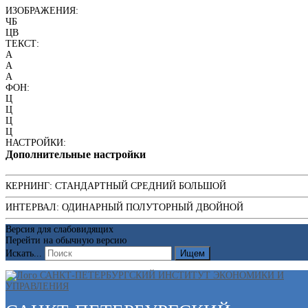
ИЗОБРАЖЕНИЯ:
ЧБ
ЦВ
ТЕКСТ:
A
A
A
ФОН:
Ц
Ц
Ц
Ц
НАСТРОЙКИ:
Дополнительные настройки
КЕРНИНГ:
СТАНДАРТНЫЙ
СРЕДНИЙ
БОЛЬШОЙ
ИНТЕРВАЛ:
ОДИНАРНЫЙ
ПОЛУТОРНЫЙ
ДВОЙНОЙ
Версия для слабовидящих
Перейти на обычную версию
Искать...
Ищем