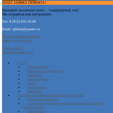
ВАША ЗАЯВКА ПРИНЯТА!
Проверьте указанную почту - "
example@mail.com
"
Мы отправили вам инструкцию.
Тел: 8 (812) 635-10-00
Email: spbiem@yandex.ru
Подать предварительную
заявку на обучение
Задать вопрос
приемной комиссии
О нас
Об институте
Руководство института
Лицензия
Аккредитация
Устав
Фотогалерея
Контакты
Сведения об образовательной организации
Основные сведения
Структура и органы управления образовательной
организацией
Документы