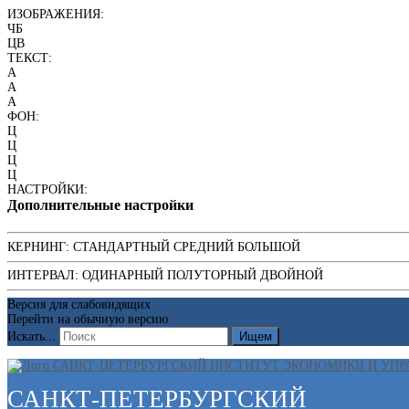
ИЗОБРАЖЕНИЯ:
ЧБ
ЦВ
ТЕКСТ:
A
A
A
ФОН:
Ц
Ц
Ц
Ц
НАСТРОЙКИ:
Дополнительные настройки
КЕРНИНГ:
СТАНДАРТНЫЙ
СРЕДНИЙ
БОЛЬШОЙ
ИНТЕРВАЛ:
ОДИНАРНЫЙ
ПОЛУТОРНЫЙ
ДВОЙНОЙ
Версия для слабовидящих
Перейти на обычную версию
Искать...
Ищем
САНКТ-ПЕТЕРБУРГСКИЙ