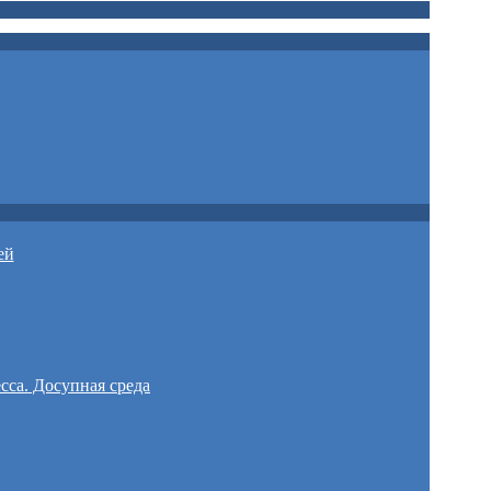
ей
сса. Досупная среда