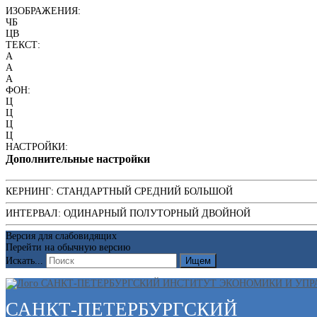
ИЗОБРАЖЕНИЯ:
ЧБ
ЦВ
ТЕКСТ:
A
A
A
ФОН:
Ц
Ц
Ц
Ц
НАСТРОЙКИ:
Дополнительные настройки
КЕРНИНГ:
СТАНДАРТНЫЙ
СРЕДНИЙ
БОЛЬШОЙ
ИНТЕРВАЛ:
ОДИНАРНЫЙ
ПОЛУТОРНЫЙ
ДВОЙНОЙ
Версия для слабовидящих
Перейти на обычную версию
Искать...
Ищем
САНКТ-ПЕТЕРБУРГСКИЙ