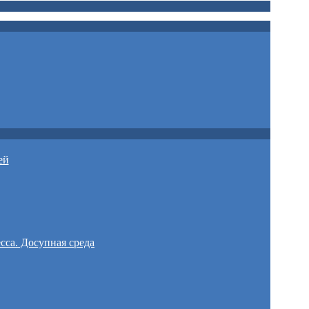
ей
сса. Досупная среда