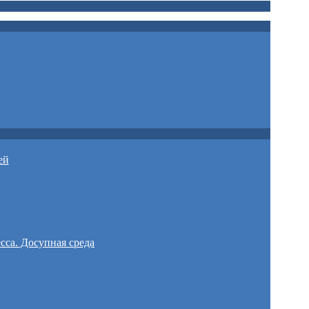
ей
сса. Досупная среда