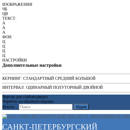
ИЗОБРАЖЕНИЯ:
ЧБ
ЦВ
ТЕКСТ:
A
A
A
ФОН:
Ц
Ц
Ц
Ц
НАСТРОЙКИ:
Дополнительные настройки
КЕРНИНГ:
СТАНДАРТНЫЙ
СРЕДНИЙ
БОЛЬШОЙ
ИНТЕРВАЛ:
ОДИНАРНЫЙ
ПОЛУТОРНЫЙ
ДВОЙНОЙ
Версия для слабовидящих
Перейти на обычную версию
Искать...
Ищем
САНКТ-ПЕТЕРБУРГСКИЙ