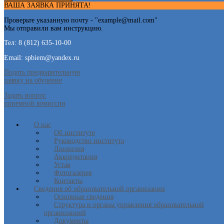
ВАША ЗАЯВКА ПРИНЯТА!
Проверьте указанную почту - "
example@mail.com
"
Мы отправили вам инструкцию.
Тел: 8 (812) 635-10-00
Email: spbiem@yandex.ru
Подать предварительную
заявку на обучение
Задать вопрос
приемной комиссии
О нас
Об институте
Руководство института
Лицензия
Аккредитация
Устав
Фотогалерея
Контакты
Сведения об образовательной организации
Основные сведения
Структура и органы управления образовательной
организацией
Документы