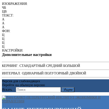
ИЗОБРАЖЕНИЯ:
ЧБ
ЦВ
ТЕКСТ:
A
A
A
ФОН:
Ц
Ц
Ц
Ц
НАСТРОЙКИ:
Дополнительные настройки
КЕРНИНГ:
СТАНДАРТНЫЙ
СРЕДНИЙ
БОЛЬШОЙ
ИНТЕРВАЛ:
ОДИНАРНЫЙ
ПОЛУТОРНЫЙ
ДВОЙНОЙ
Версия для слабовидящих
Перейти на обычную версию
Искать...
Ищем