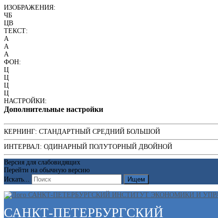
ИЗОБРАЖЕНИЯ:
ЧБ
ЦВ
ТЕКСТ:
A
A
A
ФОН:
Ц
Ц
Ц
Ц
НАСТРОЙКИ:
Дополнительные настройки
КЕРНИНГ:
СТАНДАРТНЫЙ
СРЕДНИЙ
БОЛЬШОЙ
ИНТЕРВАЛ:
ОДИНАРНЫЙ
ПОЛУТОРНЫЙ
ДВОЙНОЙ
Версия для слабовидящих
Перейти на обычную версию
Искать...
Ищем
САНКТ-ПЕТЕРБУРГСКИЙ