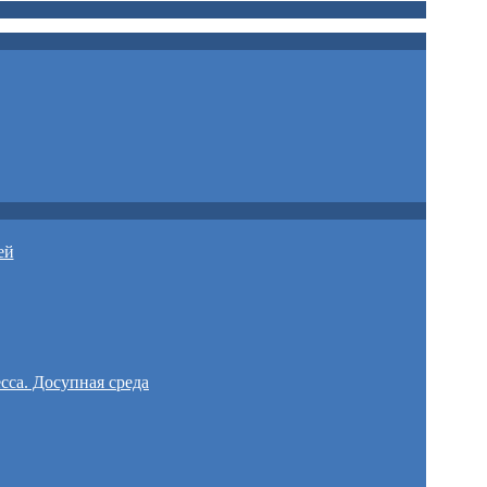
ей
сса. Досупная среда