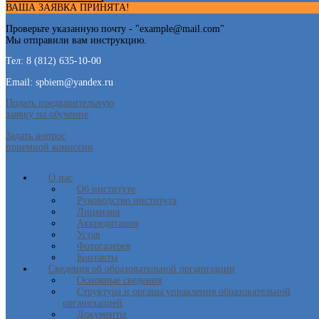
ВАША ЗАЯВКА ПРИНЯТА!
Проверьте указанную почту - "
example@mail.com
"
Мы отправили вам инструкцию.
Тел: 8 (812) 635-10-00
Email: spbiem@yandex.ru
Подать предварительную
заявку на обучение
Задать вопрос
приемной комиссии
О нас
Об институте
Руководство института
Лицензия
Аккредитация
Устав
Фотогалерея
Контакты
Сведения об образовательной организации
Основные сведения
Структура и органы управления образовательной
организацией
Документы