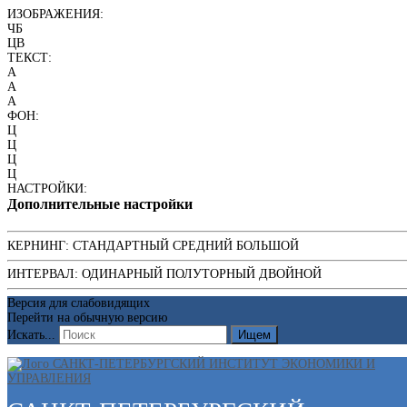
ИЗОБРАЖЕНИЯ:
ЧБ
ЦВ
ТЕКСТ:
A
A
A
ФОН:
Ц
Ц
Ц
Ц
НАСТРОЙКИ:
Дополнительные настройки
КЕРНИНГ:
СТАНДАРТНЫЙ
СРЕДНИЙ
БОЛЬШОЙ
ИНТЕРВАЛ:
ОДИНАРНЫЙ
ПОЛУТОРНЫЙ
ДВОЙНОЙ
Версия для слабовидящих
Перейти на обычную версию
Искать...
Ищем