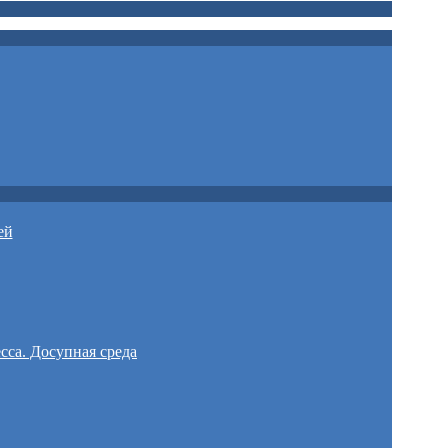
ей
сса. Досупная среда