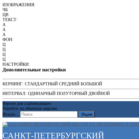
ИЗОБРАЖЕНИЯ:
ЧБ
ЦВ
ТЕКСТ:
A
A
A
ФОН:
Ц
Ц
Ц
Ц
НАСТРОЙКИ:
Дополнительные настройки
КЕРНИНГ:
СТАНДАРТНЫЙ
СРЕДНИЙ
БОЛЬШОЙ
ИНТЕРВАЛ:
ОДИНАРНЫЙ
ПОЛУТОРНЫЙ
ДВОЙНОЙ
Версия для слабовидящих
Перейти на обычную версию
Искать...
Ищем
САНКТ-ПЕТЕРБУРГСКИЙ