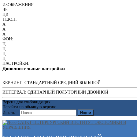
ИЗОБРАЖЕНИЯ:
ЧБ
ЦВ
ТЕКСТ:
A
A
A
ФОН:
Ц
Ц
Ц
Ц
НАСТРОЙКИ:
Дополнительные настройки
КЕРНИНГ:
СТАНДАРТНЫЙ
СРЕДНИЙ
БОЛЬШОЙ
ИНТЕРВАЛ:
ОДИНАРНЫЙ
ПОЛУТОРНЫЙ
ДВОЙНОЙ
Версия для слабовидящих
Перейти на обычную версию
Искать...
Ищем