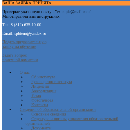
ВАША ЗАЯВКА ПРИНЯТА!
Проверьте указанную почту - "
example@mail.com
"
Мы отправили вам инструкцию.
Тел: 8 (812) 635-10-00
Email: spbiem@yandex.ru
Подать предварительную
заявку на обучение
Задать вопрос
приемной комиссии
О нас
Об институте
Руководство института
Лицензия
Аккредитация
Устав
Фотогалерея
Контакты
Сведения об образовательной организации
Основные сведения
Структура и органы управления образовательной
организацией
Документы