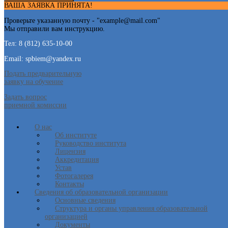
ВАША ЗАЯВКА ПРИНЯТА!
Проверьте указанную почту - "
example@mail.com
"
Мы отправили вам инструкцию.
Тел: 8 (812) 635-10-00
Email: spbiem@yandex.ru
Подать предварительную
заявку на обучение
Задать вопрос
приемной комиссии
О нас
Об институте
Руководство института
Лицензия
Аккредитация
Устав
Фотогалерея
Контакты
Сведения об образовательной организации
Основные сведения
Структура и органы управления образовательной
организацией
Документы