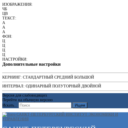
ИЗОБРАЖЕНИЯ:
ЧБ
ЦВ
ТЕКСТ:
A
A
A
ФОН:
Ц
Ц
Ц
Ц
НАСТРОЙКИ:
Дополнительные настройки
КЕРНИНГ:
СТАНДАРТНЫЙ
СРЕДНИЙ
БОЛЬШОЙ
ИНТЕРВАЛ:
ОДИНАРНЫЙ
ПОЛУТОРНЫЙ
ДВОЙНОЙ
Версия для слабовидящих
Перейти на обычную версию
Искать...
Ищем