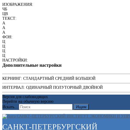
ИЗОБРАЖЕНИЯ:
ЧБ
ЦВ
ТЕКСТ:
A
A
A
ФОН:
Ц
Ц
Ц
Ц
НАСТРОЙКИ:
Дополнительные настройки
КЕРНИНГ:
СТАНДАРТНЫЙ
СРЕДНИЙ
БОЛЬШОЙ
ИНТЕРВАЛ:
ОДИНАРНЫЙ
ПОЛУТОРНЫЙ
ДВОЙНОЙ
Версия для слабовидящих
Перейти на обычную версию
Искать...
Ищем
САНКТ-ПЕТЕРБУРГСКИЙ