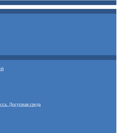
ей
сса. Досупная среда