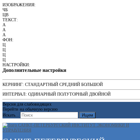
ИЗОБРАЖЕНИЯ:
ЧБ
ЦВ
ТЕКСТ:
A
A
A
ФОН:
Ц
Ц
Ц
Ц
НАСТРОЙКИ:
Дополнительные настройки
КЕРНИНГ:
СТАНДАРТНЫЙ
СРЕДНИЙ
БОЛЬШОЙ
ИНТЕРВАЛ:
ОДИНАРНЫЙ
ПОЛУТОРНЫЙ
ДВОЙНОЙ
Версия для слабовидящих
Перейти на обычную версию
Искать...
Ищем