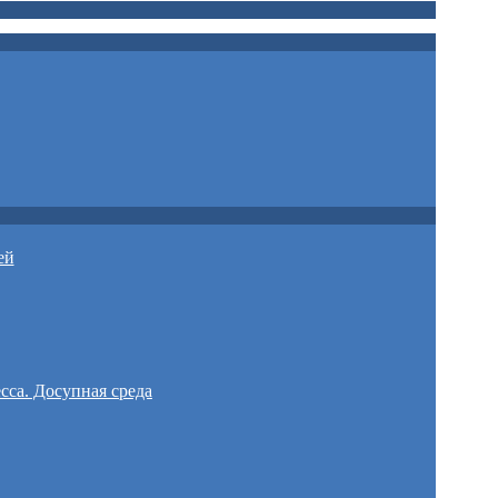
ей
сса. Досупная среда