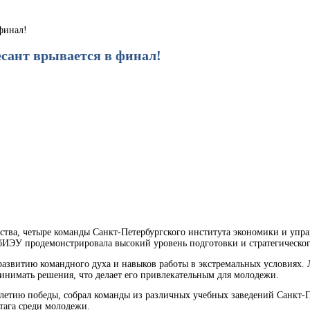
финал!
ант врывается в финал!
ества, четыре команды Санкт-Петербургского института экономики и уп
ЭУ продемонстрировала высокий уровень подготовки и стратегического
азвитию командного духа и навыков работы в экстремальных условиях. Ла
инимать решения, что делает его привлекательным для молодежи.
тию победы, собрал команды из различных учебных заведений Санкт-П
тага среди молодежи.