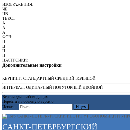
ИЗОБРАЖЕНИЯ:
ЧБ
ЦВ
ТЕКСТ:
A
A
A
ФОН:
Ц
Ц
Ц
Ц
НАСТРОЙКИ:
Дополнительные настройки
КЕРНИНГ:
СТАНДАРТНЫЙ
СРЕДНИЙ
БОЛЬШОЙ
ИНТЕРВАЛ:
ОДИНАРНЫЙ
ПОЛУТОРНЫЙ
ДВОЙНОЙ
Версия для слабовидящих
Перейти на обычную версию
Искать...
Ищем
САНКТ-ПЕТЕРБУРГСКИЙ