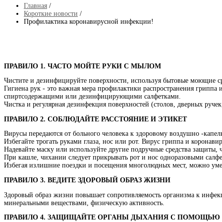
Главная
/
Короткие новости
/
Профилактика коронавирусной инфекции!
ПРАВИЛО 1. ЧАСТО МОЙТЕ РУКИ С МЫЛОМ
Чистите и дезинфицируйте поверхности, используя бытовые моющие с
Гигиена рук - это важная мера профилактики распространения гриппа
спиртсодержащими или дезинфицирующими салфетками.
Чистка и регулярная дезинфекция поверхностей (столов, дверных ручек, 
ПРАВИЛО 2. СОБЛЮДАЙТЕ РАССТОЯНИЕ И ЭТИКЕТ
Вирусы передаются от больного человека к здоровому воздушно -капел
Избегайте трогать руками глаза, нос или рот. Вирус гриппа и коронав
Надевайте маску или используйте другие подручные средства защиты,
При кашле, чихании следует прикрывать рот и нос одноразовыми салф
Избегая излишние поездки и посещения многолюдных мест, можно ум
ПРАВИЛО 3. ВЕДИТЕ ЗДОРОВЫЙ ОБРАЗ ЖИЗНИ
Здоровый образ жизни повышает сопротивляемость организма к инфек
минеральными веществами, физическую активность.
ПРАВИЛО 4. ЗАЩИЩАЙТЕ ОРГАНЫ ДЫХАНИЯ С ПОМОЩЬ