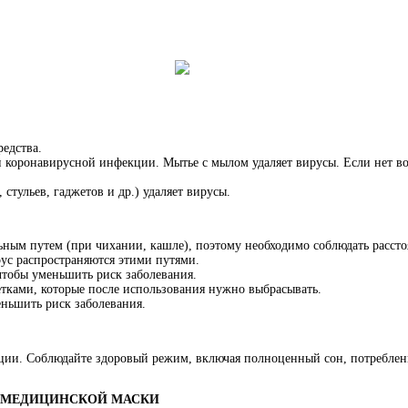
редства.
 и коронавирусной инфекции. Мытье с мылом удаляет вирусы. Если нет в
стульев, гаджетов и др.) удаляет вирусы.
ьным путем (при чихании, кашле), поэтому необходимо соблюдать рассто
ирус распространяются этими путями.
 чтобы уменьшить риск заболевания.
етками, которые после использования нужно выбрасывать.
еньшить риск заболевания.
ции. Соблюдайте здоровый режим, включая полноценный сон, потреблен
Ю МЕДИЦИНСКОЙ МАСКИ