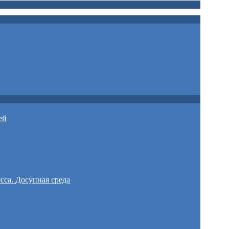
ей
сса. Досупная среда