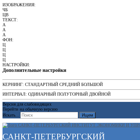
ИЗОБРАЖЕНИЯ:
ЧБ
ЦВ
ТЕКСТ:
A
A
A
ФОН:
Ц
Ц
Ц
Ц
НАСТРОЙКИ:
Дополнительные настройки
КЕРНИНГ:
СТАНДАРТНЫЙ
СРЕДНИЙ
БОЛЬШОЙ
ИНТЕРВАЛ:
ОДИНАРНЫЙ
ПОЛУТОРНЫЙ
ДВОЙНОЙ
Версия для слабовидящих
Перейти на обычную версию
Искать...
Ищем
САНКТ-ПЕТЕРБУРГСКИЙ