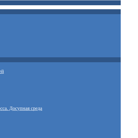
ей
сса. Досупная среда