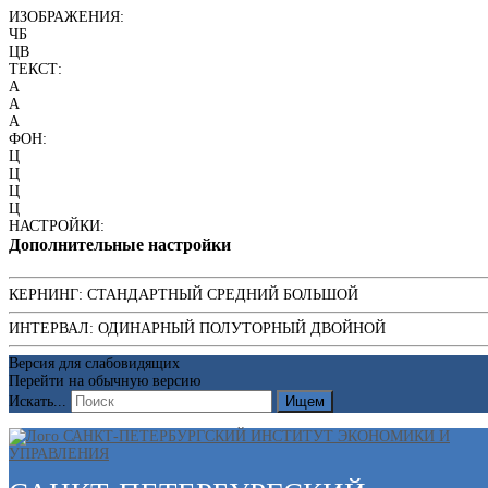
ИЗОБРАЖЕНИЯ:
ЧБ
ЦВ
ТЕКСТ:
A
A
A
ФОН:
Ц
Ц
Ц
Ц
НАСТРОЙКИ:
Дополнительные настройки
КЕРНИНГ:
СТАНДАРТНЫЙ
СРЕДНИЙ
БОЛЬШОЙ
ИНТЕРВАЛ:
ОДИНАРНЫЙ
ПОЛУТОРНЫЙ
ДВОЙНОЙ
Версия для слабовидящих
Перейти на обычную версию
Искать...
Ищем