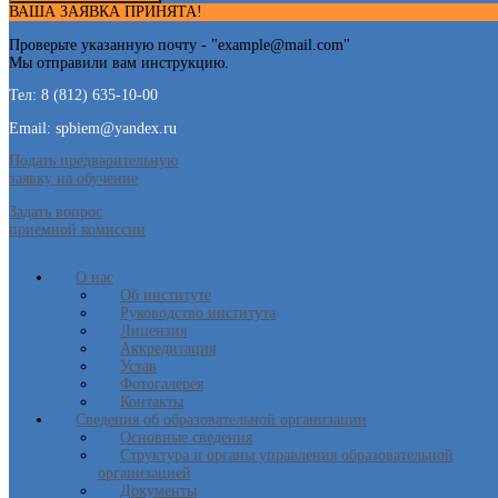
ВАША ЗАЯВКА ПРИНЯТА!
Проверьте указанную почту - "
example@mail.com
"
Мы отправили вам инструкцию.
Тел: 8 (812) 635-10-00
Email: spbiem@yandex.ru
Подать предварительную
заявку на обучение
Задать вопрос
приемной комиссии
О нас
Об институте
Руководство института
Лицензия
Аккредитация
Устав
Фотогалерея
Контакты
Сведения об образовательной организации
Основные сведения
Структура и органы управления образовательной
организацией
Документы