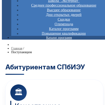
Школа "Экстернат"
Среднее профессиональное образование
Высшее образование
Дни открытых дверей
Скидки
Олимпиада
Каталог программ
Повышение квалификации
Каталог программ
Главная
/
Поступающим
Абитуриентам СПбИЭУ
🏛️