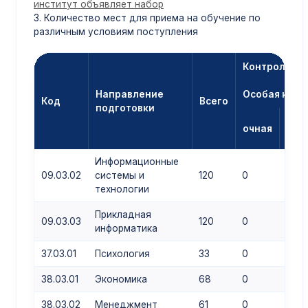
институт объявляет набор
3. Количество мест для приема на обучение по
различным условиям поступления
Контрольны
Направление
Особая квот
Код
Всего
подготовки
очная
зао
Информационные
09.03.02
системы и
120
0
0
технологии
Прикладная
09.03.03
120
0
0
информатика
37.03.01
Психология
33
0
0
38.03.01
Экономика
68
0
0
38.03.02
Менеджмент
61
0
0