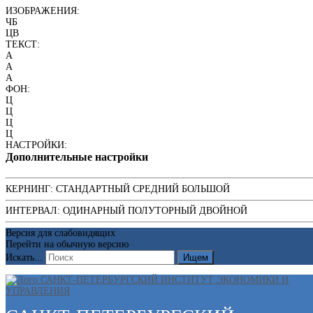
ИЗОБРАЖЕНИЯ:
ЧБ
ЦВ
ТЕКСТ:
A
A
A
ФОН:
Ц
Ц
Ц
Ц
НАСТРОЙКИ:
Дополнительные настройки
КЕРНИНГ:
СТАНДАРТНЫЙ
СРЕДНИЙ
БОЛЬШОЙ
ИНТЕРВАЛ:
ОДИНАРНЫЙ
ПОЛУТОРНЫЙ
ДВОЙНОЙ
Версия для слабовидящих
Перейти на обычную версию
Искать...
Ищем