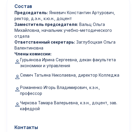
Состав
Председатель:
Янкевич Константин Артурович,
ректор, д.э.н., к.ю.н., доцент
Заместитель председателя:
Вальц Ольга
Михайловна, начальник учебно-методического
отдела
Ответственный секретарь:
Заглубоцкая Ольга
Валентиновна
Члены комиссии:
Гурьянова Ирина Сергеевна, декан факультета
экономики и управления
Семич Татьяна Николаевна, директор Колледжа
Романенко Игорь Владимирович, к.э.н.,
профессор
Чиркова Тамара Валерьевна, к.э.н., доцент, зав.
кафедрой
Контакты