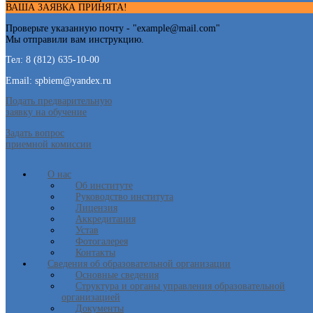
ВАША ЗАЯВКА ПРИНЯТА!
Проверьте указанную почту - "
example@mail.com
"
Мы отправили вам инструкцию.
Тел: 8 (812) 635-10-00
Email: spbiem@yandex.ru
Подать предварительную
заявку на обучение
Задать вопрос
приемной комиссии
О нас
Об институте
Руководство института
Лицензия
Аккредитация
Устав
Фотогалерея
Контакты
Сведения об образовательной организации
Основные сведения
Структура и органы управления образовательной
организацией
Документы