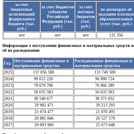
за счет
за счет бюджетов
за счет
бюджетных
по договорам об
субъектов
местных
ассигнований
оказании платных
Российской
бюджетов
федерального
образовательных
Федерации (тыс.
(тыс.
бюджета (тыс.
услуг (тыс. руб.)
руб.)
руб.)
руб.)
нет
нет
нет
131 356
Информация о поступлении финансовых и материальных средств и
об их расходовании
Поступившие финансовые и
Расходованные финансовые и
Год
материальные средства
материальные средства
2025
137 056 500
133 749 500
2024
99 615 220
96 880 724
2023
78 679 706
76 866 289
2022
56 635 583
56 635 583
2021
38 548 677
38 371 052
2020
29 902 471
29 213 293
2019
21 074 477
21 070 495
2018
20 885 846
20 527 579
2017
29 093 960
25 673 048