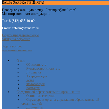
ВАША ЗАЯВКА ПРИНЯТА!
Проверьте указанную почту - "
example@mail.com
"
Мы отправили вам инструкцию.
Тел: 8 (812) 635-10-00
Email: spbiem@yandex.ru
Подать предварительную
заявку на обучение
Задать вопрос
приемной комиссии
О нас
Об институте
Руководство института
Лицензия
Аккредитация
Устав
Фотогалерея
Контакты
Сведения об образовательной организации
Основные сведения
Структура и органы управления образовательной
организацией
Документы