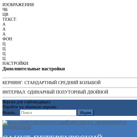
ИЗОБРАЖЕНИЯ:
ЧБ
ЦВ
ТЕКСТ:
A
A
A
ФОН:
Ц
Ц
Ц
Ц
НАСТРОЙКИ:
Дополнительные настройки
КЕРНИНГ:
СТАНДАРТНЫЙ
СРЕДНИЙ
БОЛЬШОЙ
ИНТЕРВАЛ:
ОДИНАРНЫЙ
ПОЛУТОРНЫЙ
ДВОЙНОЙ
Версия для слабовидящих
Перейти на обычную версию
Искать...
Ищем