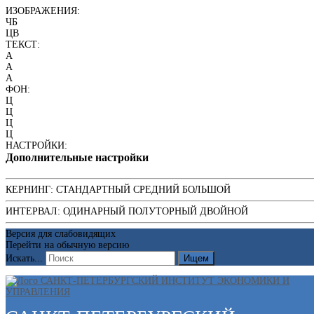
ИЗОБРАЖЕНИЯ:
ЧБ
ЦВ
ТЕКСТ:
A
A
A
ФОН:
Ц
Ц
Ц
Ц
НАСТРОЙКИ:
Дополнительные настройки
КЕРНИНГ:
СТАНДАРТНЫЙ
СРЕДНИЙ
БОЛЬШОЙ
ИНТЕРВАЛ:
ОДИНАРНЫЙ
ПОЛУТОРНЫЙ
ДВОЙНОЙ
Версия для слабовидящих
Перейти на обычную версию
Искать...
Ищем