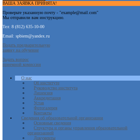
ВАША ЗАЯВКА ПРИНЯТА!
Проверьте указанную почту - "
example@mail.com
"
Мы отправили вам инструкцию.
Тел: 8 (812) 635-10-00
Email: spbiem@yandex.ru
Подать предварительную
заявку на обучение
Задать вопрос
приемной комиссии
О нас
Об институте
Руководство института
Лицензия
Аккредитация
Устав
Фотогалерея
Контакты
Сведения об образовательной организации
Основные сведения
Структура и органы управления образовательной
организацией
Документы