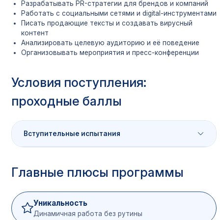
Разрабатывать PR-стратегии для брендов и компаний
Работать с социальными сетями и digital-инструментами
Писать продающие тексты и создавать вирусный
контент
Анализировать целевую аудиторию и её поведение
Организовывать мероприятия и пресс-конференции
Условия поступления:
проходные баллы
Вступительные испытания
Категория
Ми
Главные плюсы программы
Предмет
абитуриентов
ба
Русский язык
40
Уникальность
Динамичная работа без рутины