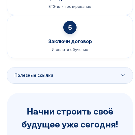
ЕГЭ или тестирование
5
Заключи договор
И оплати обучение
Полезные ссылки
Порядок приёма
Начни строить своё
Сроки, документы, способы подачи
будущее уже сегодня!
Подробнее →