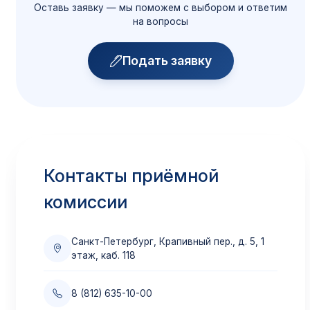
Оставь заявку — мы поможем с выбором и ответим
Общежитие
на вопросы
Размещение иногородних
Подробнее →
Подать заявку
Скидки и поощрения
Все доступные скидки
Подробнее →
Контакты приёмной
Приём по переводу
комиссии
Из других вузов
Подробнее →
Санкт-Петербург, Крапивный пер., д. 5, 1
этаж, каб. 118
Материнский капитал
8 (812) 635-10-00
Оплата маткапиталом