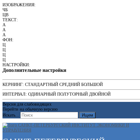
ИЗОБРАЖЕНИЯ:
ЧБ
ЦВ
ТЕКСТ:
A
A
A
ФОН:
Ц
Ц
Ц
Ц
НАСТРОЙКИ:
Дополнительные настройки
КЕРНИНГ:
СТАНДАРТНЫЙ
СРЕДНИЙ
БОЛЬШОЙ
ИНТЕРВАЛ:
ОДИНАРНЫЙ
ПОЛУТОРНЫЙ
ДВОЙНОЙ
Версия для слабовидящих
Перейти на обычную версию
Искать...
Ищем