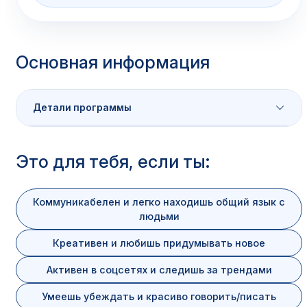
Основная информация
Детали программы
Характеристика
Значение
Это для тебя, если ты:
Уровень
Бакалавриат
Коммуникабелен и легко находишь общий язык с
людьми
Очная / Очно-заочная / Заочная /
Форма обучения
Дистанционная
Креативен и любишь придумывать новое
Аккредитация
Есть
. Диплом государственного 
Активен в соцсетях и следишь за трендами
Умеешь убеждать и красиво говорить/писать