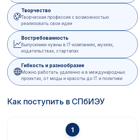
Обществознание
45
Выпускники
школ (ЕГЭ)
Творчество
История / Информатика /
Творческая профессия с возможностью
Литература / Иностранный
40/
реализовать свои идеи
язык
Востребованность
Русский язык
40
Выпускники нужны в IT-компаниях, музеях,
издательствах, стартапах
После
Общественные науки
40
колледжа или
вуза
Гибкость и разнообразие
Всеобщая история и
Можно работать удаленно и в международных
40
история России
проектах, от моды и красоты до IT и политики
Как поступить в СПбИЭУ
1