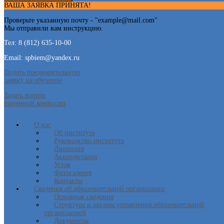
ВАША ЗАЯВКА ПРИНЯТА!
Проверьте указанную почту - "
example@mail.com
"
Мы отправили вам инструкцию.
Тел: 8 (812) 635-10-00
Email: spbiem@yandex.ru
Подать предварительную
заявку на обучение
Задать вопрос
приемной комиссии
О нас
Об институте
Руководство института
Лицензия
Аккредитация
Устав
Фотогалерея
Контакты
Сведения об образовательной организации
Основные сведения
Структура и органы управления образовательной
организацией
Документы