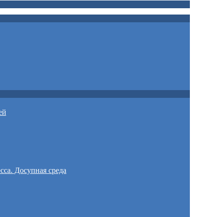
ей
сса. Досупная среда