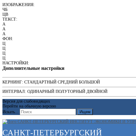
ИЗОБРАЖЕНИЯ:
ЧБ
ЦВ
ТЕКСТ:
A
A
A
ФОН:
Ц
Ц
Ц
Ц
НАСТРОЙКИ:
Дополнительные настройки
КЕРНИНГ:
СТАНДАРТНЫЙ
СРЕДНИЙ
БОЛЬШОЙ
ИНТЕРВАЛ:
ОДИНАРНЫЙ
ПОЛУТОРНЫЙ
ДВОЙНОЙ
Версия для слабовидящих
Перейти на обычную версию
Искать...
Ищем
САНКТ-ПЕТЕРБУРГСКИЙ