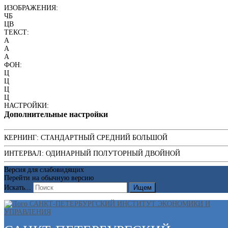
ИЗОБРАЖЕНИЯ:
ЧБ
ЦВ
ТЕКСТ:
A
A
A
ФОН:
Ц
Ц
Ц
Ц
НАСТРОЙКИ:
Дополнительные настройки
КЕРНИНГ:
СТАНДАРТНЫЙ
СРЕДНИЙ
БОЛЬШОЙ
ИНТЕРВАЛ:
ОДИНАРНЫЙ
ПОЛУТОРНЫЙ
ДВОЙНОЙ
Версия для слабовидящих
Перейти на обычную версию
Искать...
Ищем