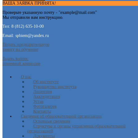
ВАША ЗАЯВКА ПРИНЯТА!
Проверьте указанную почту - "
example@mail.com
"
Мы отправили вам инструкцию.
Тел: 8 (812) 635-10-00
Email: spbiem@yandex.ru
Подать предварительную
заявку на обучение
Задать вопрос
приемной комиссии
О нас
Об институте
Руководство института
Лицензия
Аккредитация
Устав
Фотогалерея
Контакты
Сведения об образовательной организации
Основные сведения
Структура и органы управления образовательной
организацией
Документы