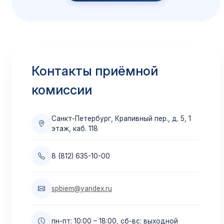
Скидки и поощрения
Все доступные скидки
Подробнее →
Контакты приёмной
Приём по переводу
комиссии
Из других вузов
Подробнее →
Санкт-Петербург, Крапивный пер., д. 5, 1
этаж, каб. 118
Материнский капитал
8 (812) 635-10-00
Оплата маткапиталом
Подробнее →
spbiem@yandex.ru
Образовательный кредит
пн-пт: 10:00 – 18:00, сб-вс: выходной