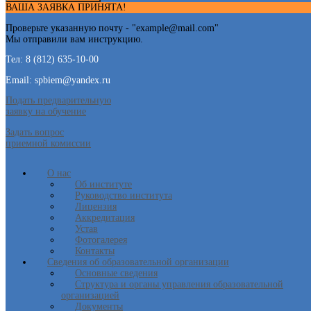
ВАША ЗАЯВКА ПРИНЯТА!
Проверьте указанную почту - "
example@mail.com
"
Мы отправили вам инструкцию.
Тел: 8 (812) 635-10-00
Email: spbiem@yandex.ru
Подать предварительную
заявку на обучение
Задать вопрос
приемной комиссии
О нас
Об институте
Руководство института
Лицензия
Аккредитация
Устав
Фотогалерея
Контакты
Сведения об образовательной организации
Основные сведения
Структура и органы управления образовательной
организацией
Документы