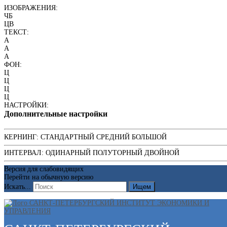
ИЗОБРАЖЕНИЯ:
ЧБ
ЦВ
ТЕКСТ:
A
A
A
ФОН:
Ц
Ц
Ц
Ц
НАСТРОЙКИ:
Дополнительные настройки
КЕРНИНГ:
СТАНДАРТНЫЙ
СРЕДНИЙ
БОЛЬШОЙ
ИНТЕРВАЛ:
ОДИНАРНЫЙ
ПОЛУТОРНЫЙ
ДВОЙНОЙ
Версия для слабовидящих
Перейти на обычную версию
Искать...
Ищем