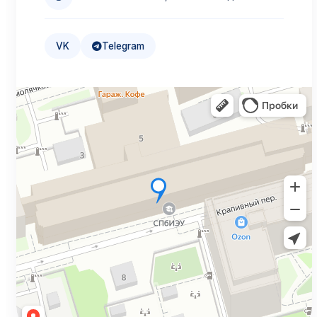
Льготная ставка 3%
Подробнее →
VK
Telegram
Налоговый вычет
Верните до 13%
Подробнее →
Дистанционное обучение
Учитесь онлайн
Подробнее →