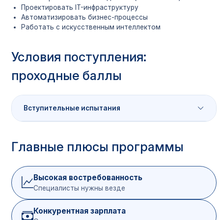
Проектировать IT-инфраструктуру
Автоматизировать бизнес-процессы
Работать с искусственным интеллектом
Условия поступления:
проходные баллы
Вступительные испытания
Категория
Ми
Главные плюсы программы
Предмет
абитуриентов
ба
Русский язык
36
Высокая востребованность
Специалисты нужны везде
Выпускники
Математика
27
школ (ЕГЭ)
Конкурентная зарплата
Физика / Информатика
36/