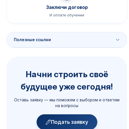
Заключи договор
И оплати обучение
Полезные ссылки
Порядок приёма
Начни строить своё
Сроки, документы, способы подачи
будущее уже сегодня!
Подробнее →
Оставь заявку — мы поможем с выбором и ответим
Общежитие
на вопросы
Размещение иногородних
Подробнее →
Подать заявку