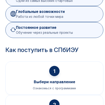
Одни из самых высоких стартовых
Русский язык
40
Глобальные возможности
Работа из любой точки мира
После
Основы алгоритмизации и
колледжа или
40
программирования
вуза
Постоянное развитие
Обучение через реальные проекты
IT в проф. деятельности
40
Как поступить в СПбИЭУ
1
Выбери направление
Ознакомься с программами
2