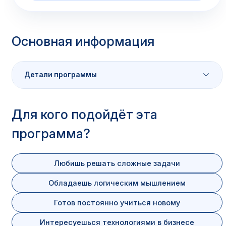
Основная информация
Детали программы
Характеристика
Значение
Для кого подойдёт эта
программа?
Уровень
Бакалавриат
Форма обучения
Очная / Заочная / Дистанционн
Любишь решать сложные задачи
Аккредитация
Есть
. Диплом государственного
Обладаешь логическим мышлением
Готов постоянно учиться новому
Интересуешься технологиями в бизнесе