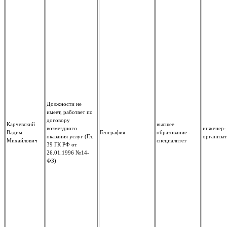
Должности не
имеет, работает по
договору
Карчевский
высшее
возмездного
инженер-
Вадим
География
образование -
оказания услуг (Гл.
организа
Михайлович
специалитет
39 ГК РФ от
26.01.1996 №14-
ФЗ)