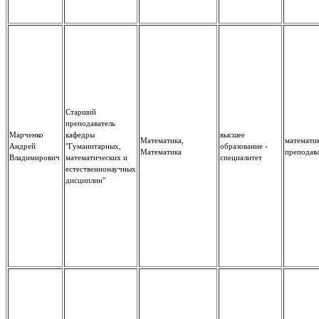
Старший
преподаватель
Марченко
кафедры
высшее
Математика,
математик
Андрей
"Гуманитарных,
образование -
Математика
преподав
Владимирович
математических и
специалитет
естественнонаучных
дисциплин"