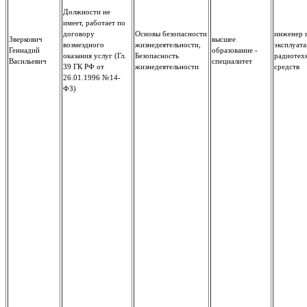
Должности не
имеет, работает по
договору
Основы безопасности
инженер 
Зверкович
высшее
возмездного
жизнедеятельности,
эксплуат
Геннадий
образование -
оказания услуг (Гл.
Безопасность
радиотех
Васильевич
специалитет
39 ГК РФ от
жизнедеятельности
средств
26.01.1996 №14-
ФЗ)