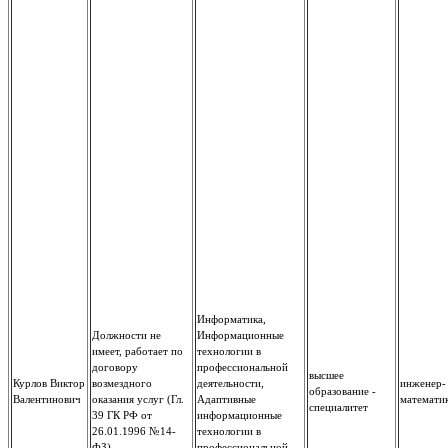
Информатика,
Должности не
Информационные
имеет, работает по
технологии в
договору
профессиональной
высшее
Курлов Виктор
возмездного
деятельности,
инженер-
образование -
Валентинович
оказания услуг (Гл.
Адаптивные
математи
специалитет
39 ГК РФ от
информационные
26.01.1996 №14-
технологии в
ФЗ)
профессиональной