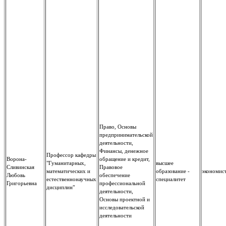
Право, Основы
предпринимательской
деятельности,
Финансы, денежное
Профессор кафедры
Ворона-
обращение и кредит,
"Гуманитарных,
высшее
Сливинская
Правовое
математических и
образование -
экономис
Любовь
обеспечение
естественнонаучных
специалитет
Григорьевна
профессиональной
дисциплин"
деятельности,
Основы проектной и
исследовательской
деятельности