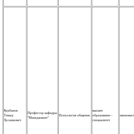
Курбанов
высшее
Профессор кафедры
Тимур
Психология общения
образование -
экономис
"Менеджмент"
Хусаинович
специалитет