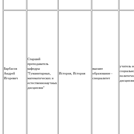
Старший
преподаватель
учитель и
Барбасов
кафедры
высшее
социальн
Андрей
"Гуманитарных,
История, История
образование -
политиче
Игоревич
математических и
специалитет
дисципли
естественнонаучных
дисциплин"