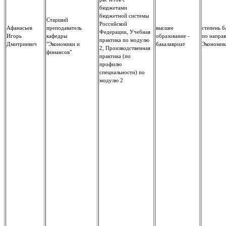
бюджетами
бюджетной системы
Старший
Российской
Афанасьев
преподаватель
высшее
степень б
Федерации, Учебная
Игорь
кафедры
образование -
по направ
практика по модулю
Дмитриевич
"Экономики и
бакалавриат
Экономик
2, Производственная
финансов"
практика (по
профилю
специальности) по
модулю 2