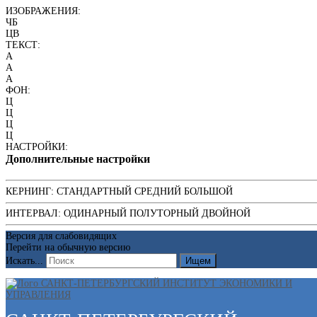
ИЗОБРАЖЕНИЯ:
ЧБ
ЦВ
ТЕКСТ:
A
A
A
ФОН:
Ц
Ц
Ц
Ц
НАСТРОЙКИ:
Дополнительные настройки
КЕРНИНГ:
СТАНДАРТНЫЙ
СРЕДНИЙ
БОЛЬШОЙ
ИНТЕРВАЛ:
ОДИНАРНЫЙ
ПОЛУТОРНЫЙ
ДВОЙНОЙ
Версия для слабовидящих
Перейти на обычную версию
Искать...
Ищем