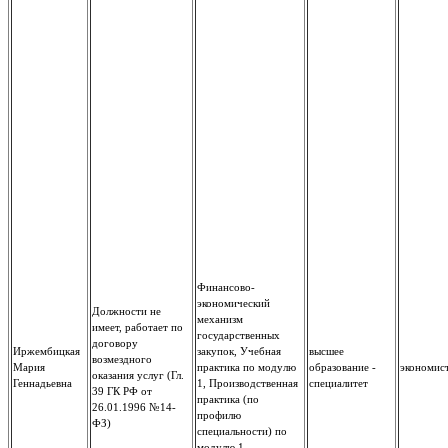
Финансово-
экономический
Должности не
механизм
имеет, работает по
государственных
договору
Иржембицкая
закупок, Учебная
высшее
возмездного
Мария
практика по модулю
образование -
экономис
оказания услуг (Гл.
Геннадьевна
1, Производственная
специалитет
39 ГК РФ от
практика (по
26.01.1996 №14-
профилю
ФЗ)
специальности) по
модулю 1