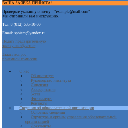
ВАША ЗАЯВКА ПРИНЯТА!
Проверьте указанную почту - "
example@mail.com
"
Мы отправили вам инструкцию.
Тел: 8 (812) 635-10-00
Email: spbiem@yandex.ru
Подать предварительную
заявку на обучение
Задать вопрос
приемной комиссии
О нас
Об институте
Руководство института
Лицензия
Аккредитация
Устав
Фотогалерея
Контакты
Сведения об образовательной организации
Основные сведения
Структура и органы управления образовательной
организацией
Документы