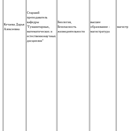
Старший
преподаватель
кафедры
Биология,
высшее
Кечаева Дарья
"Гуманитарных,
Безопасность
образование -
магистр
Алексеевна
математических и
жизнедеятельности
магистратура
естественнонаучных
дисциплин"