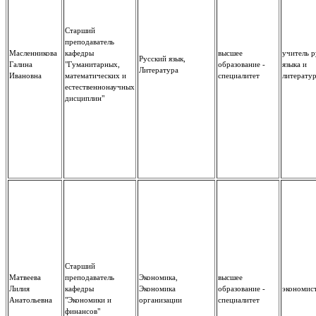
Старший
преподаватель
Масленникова
кафедры
высшее
учитель р
Русский язык,
Галина
"Гуманитарных,
образование -
языка и
Литература
Ивановна
математических и
специалитет
литерату
естественнонаучных
дисциплин"
Старший
Матвеева
преподаватель
Экономика,
высшее
Лилия
кафедры
Экономика
образование -
экономис
Анатольевна
"Экономики и
организации
специалитет
финансов"