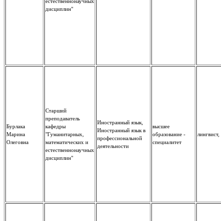
естественнонаучных
дисциплин"
Старший
преподаватель
Иностранный язык,
Бурлака
кафедры
высшее
Иностранный язык в
Марина
"Гуманитарных,
образование -
лингвист,
профессиональной
Олеговна
математических и
специалитет
деятельности
естественнонаучных
дисциплин"