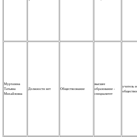
Муртазина
высшее
учитель и
Татьяна
Должности нет
Обществознание
образование -
общество
Михайловна
специалитет