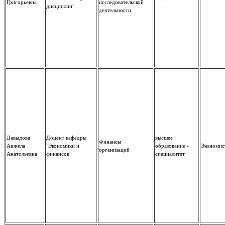
Григорьевна
исследовательской
дисциплин"
деятельности
Давыдова
Доцент кафедры
высшее
Финансы
Анжела
"Экономики и
образование -
Экономис
организаций
Анатольевна
финансов"
специалитет