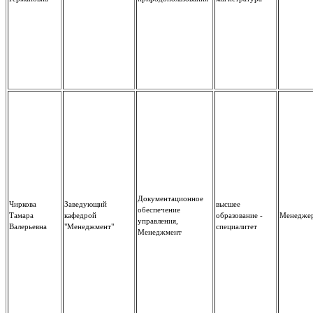
Документационное
Чиркова
Заведующий
высшее
обеспечение
Тамара
кафедрой
образование -
Менедже
управления,
Валерьевна
"Менеджмент"
специалитет
Менеджмент