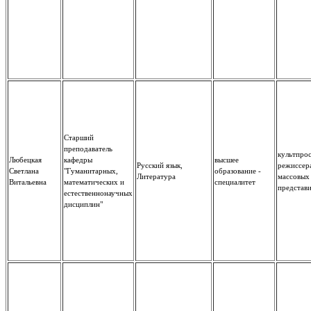
Старший
преподаватель
культпро
Любецкая
кафедры
высшее
Русский язык,
режиссер
Светлана
"Гуманитарных,
образование -
Литература
массовых
Витальевна
математических и
специалитет
представи
естественнонаучных
дисциплин"