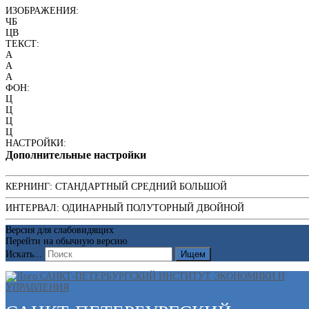
ИЗОБРАЖЕНИЯ:
ЧБ
ЦВ
ТЕКСТ:
A
A
A
ФОН:
Ц
Ц
Ц
Ц
НАСТРОЙКИ:
Дополнительные настройки
КЕРНИНГ:
СТАНДАРТНЫЙ
СРЕДНИЙ
БОЛЬШОЙ
ИНТЕРВАЛ:
ОДИНАРНЫЙ
ПОЛУТОРНЫЙ
ДВОЙНОЙ
Версия для слабовидящих
Перейти на обычную версию
Искать...
Ищем