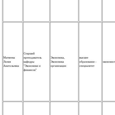
Старший
Матвеева
преподаватель
Экономика,
высшее
Лилия
кафедры
Экономика
образование -
экономис
Анатольевна
"Экономики и
организации
специалитет
финансов"