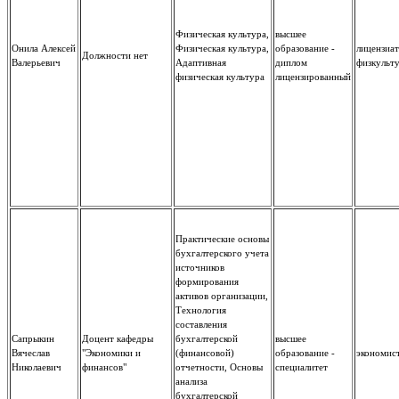
Физическая культура,
высшее
Онила Алексей
Физическая культура,
образование -
лицензиат
Должности нет
Валерьевич
Адаптивная
диплом
физкульту
физическая культура
лицензированный
Практические основы
бухгалтерского учета
источников
формирования
активов организации,
Технология
составления
Сапрыкин
Доцент кафедры
бухгалтерской
высшее
Вячеслав
"Экономики и
(финансовой)
образование -
экономис
Николаевич
финансов"
отчетности, Основы
специалитет
анализа
бухгалтерской