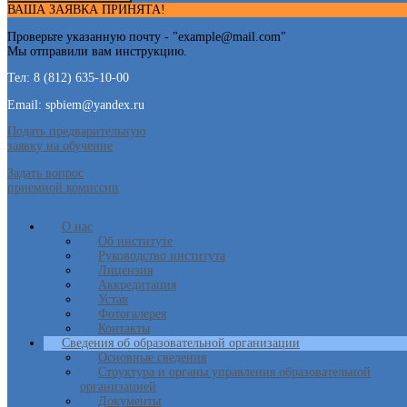
ВАША ЗАЯВКА ПРИНЯТА!
Проверьте указанную почту - "
example@mail.com
"
Мы отправили вам инструкцию.
Тел: 8 (812) 635-10-00
Email: spbiem@yandex.ru
Подать предварительную
заявку на обучение
Задать вопрос
приемной комиссии
О нас
Об институте
Руководство института
Лицензия
Аккредитация
Устав
Фотогалерея
Контакты
Сведения об образовательной организации
Основные сведения
Структура и органы управления образовательной
организацией
Документы