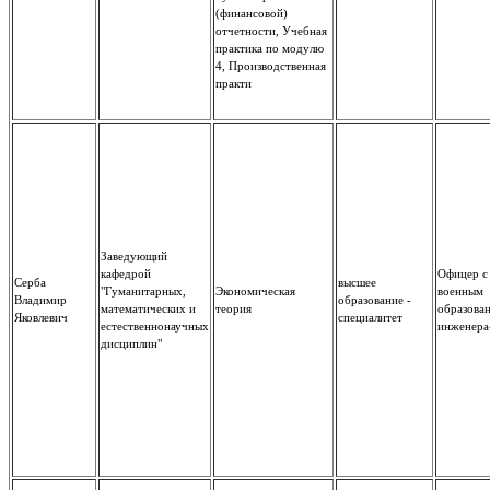
(финансовой)
отчетности, Учебная
практика по модулю
4, Производственная
практи
Заведующий
кафедрой
Офицер с
Серба
высшее
"Гуманитарных,
Экономическая
военным
Владимир
образование -
математических и
теория
образован
Яковлевич
специалитет
естественнонаучных
инженера
дисциплин"