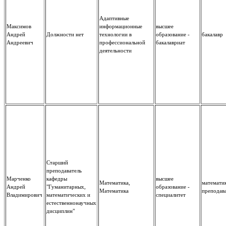
Адаптивные
Максимов
информационные
высшее
Андрей
Должности нет
технологии в
образование -
бакалавр
Андреевич
профессиональной
бакалавриат
деятельности
Старший
преподаватель
Марченко
кафедры
высшее
Математика,
математик
Андрей
"Гуманитарных,
образование -
Математика
преподав
Владимирович
математических и
специалитет
естественнонаучных
дисциплин"