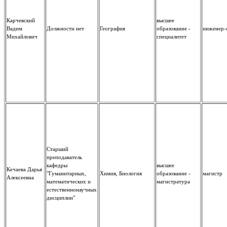
Карчевский
высшее
Вадим
Должности нет
География
образование -
инженер-
Михайлович
специалитет
Старший
преподаватель
кафедры
высшее
Кечаева Дарья
"Гуманитарных,
Химия, Биология
образование -
магистр
Алексеевна
математических и
магистратура
естественнонаучных
дисциплин"