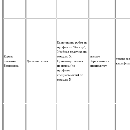
Выполнение работ по
профессии "Кассир",
Учебная практика по
Карева
модулю 5,
высшее
товарове
Светлана
Должности нет
Производственная
образование -
квалифик
Борисовна
практика (по
специалитет
профилю
специальности) по
модулю 5