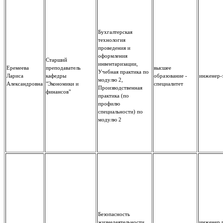
Бухгалтерская
технология
проведения и
оформления
Старший
инвентаризации,
Еремеева
преподаватель
высшее
Учебная практика по
Лариса
кафедры
образование -
инженер-
модулю 2,
Александровна
"Экономики и
специалитет
Производственная
финансов"
практика (по
профилю
специальности) по
модулю 2
Безопасность
жизнедеятельности,
инженер 