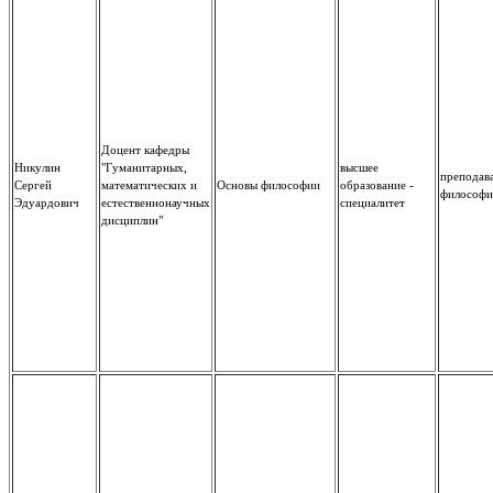
Доцент кафедры
Никулин
"Гуманитарных,
высшее
преподав
Сергей
математических и
Основы философии
образование -
философи
Эдуардович
естественнонаучных
специалитет
дисциплин"