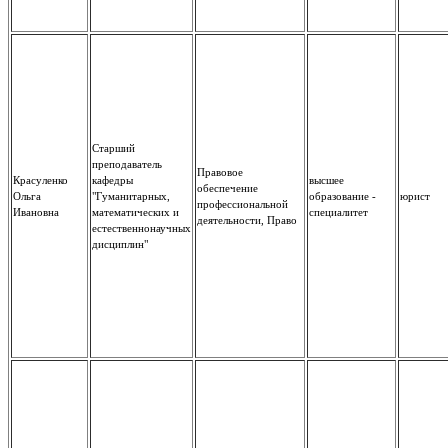
Старший
преподаватель
Правовое
Красуленко
кафедры
высшее
обеспечение
Ольга
"Гуманитарных,
образование -
юрист
профессиональной
Ивановна
математических и
специалитет
деятельности, Право
естественнонаучных
дисциплин"