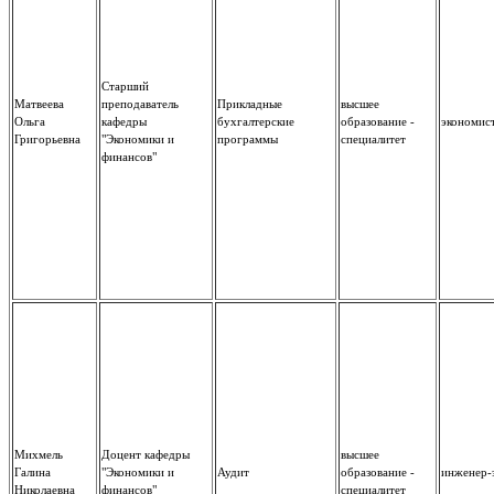
Старший
Матвеева
преподаватель
Прикладные
высшее
Ольга
кафедры
бухгалтерские
образование -
экономис
Григорьевна
"Экономики и
программы
специалитет
финансов"
Михмель
Доцент кафедры
высшее
Галина
"Экономики и
Аудит
образование -
инженер-
Николаевна
финансов"
специалитет