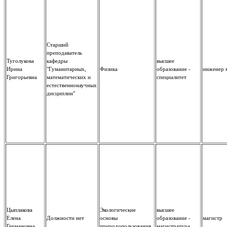
Старший
преподаватель
Туголукова
кафедры
высшее
Ирина
"Гуманитарных,
Физика
образование -
инженер 
Григорьевна
математических и
специалитет
естественнонаучных
дисциплин"
Цыплакова
Экологические
высшее
Елена
Должности нет
основы
образование -
магистр
Германовна
природопользования
магистратура