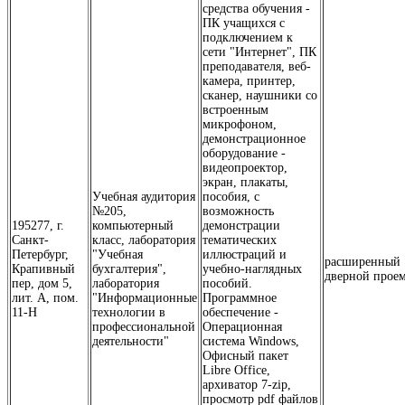
средства обучения -
ПК учащихся с
подключением к
сети "Интернет", ПК
преподавателя, веб-
камера, принтер,
сканер, наушники со
встроенным
микрофоном,
демонстрационное
оборудование -
видеопроектор,
экран, плакаты,
Учебная аудитория
пособия, с
№205,
возможность
195277, г.
компьютерный
демонстрации
Санкт-
класс, лаборатория
тематических
Петербург,
"Учебная
иллюстраций и
расширенный
Крапивный
бухгалтерия",
учебно-наглядных
дверной прое
пер, дом 5,
лаборатория
пособий.
лит. А, пом.
"Информационные
Программное
11-Н
технологии в
обеспечение -
профессиональной
Операционная
деятельности"
система Windows,
Офисный пакет
Libre Office,
архиватор 7-zip,
просмотр pdf файлов