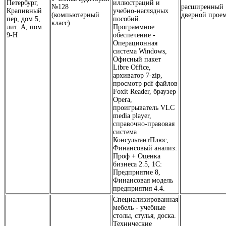
Петербург,
иллюстраций и
№128
расширенный
Крапивный
учебно-наглядных
(компьютерный
дверной прое
пер, дом 5,
пособий.
класс)
лит. А, пом.
Программное
9-Н
обеспечение -
Операционная
система Windows,
Офисный пакет
Libre Office,
архиватор 7-zip,
просмотр pdf файлов
Foxit Reader, браузер
Opera,
проигрыватель VLC
media player,
справочно-правовая
система
КонсультантПлюс,
Финансовый анализ:
Проф + Оценка
бизнеса 2.5, 1С:
Предприятие 8,
Финансовая модель
предприятия 4.4.
Специализированная
мебель - учебные
столы, стулья, доска.
Технические