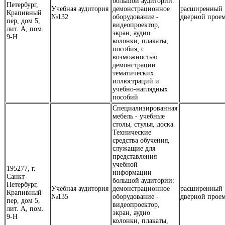
большой аудитории:
Петербург,
Учебная аудитория
демонстрационное
расширенный
Крапивный
№132
оборудование -
дверной прое
пер, дом 5,
видеопроектор,
лит. А, пом.
экран, аудио
9-Н
колонки, плакаты,
пособия, с
возможностью
демонстрации
тематических
иллюстраций и
учебно-наглядных
пособий
Специализированная
мебель - учебные
столы, стулья, доска.
Технические
средства обучения,
служащие для
представления
учебной
195277, г.
информации
Санкт-
большой аудитории:
Петербург,
Учебная аудитория
демонстрационное
расширенный
Крапивный
№135
оборудование -
дверной прое
пер, дом 5,
видеопроектор,
лит. А, пом.
экран, аудио
9-Н
колонки, плакаты,