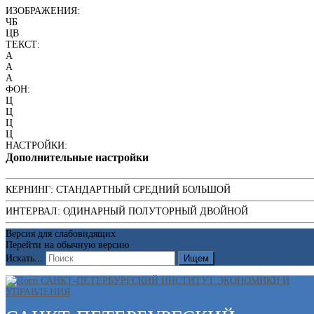
ИЗОБРАЖЕНИЯ:
ЧБ
ЦВ
ТЕКСТ:
A
A
A
ФОН:
Ц
Ц
Ц
Ц
НАСТРОЙКИ:
Дополнительные настройки
КЕРНИНГ:
СТАНДАРТНЫЙ
СРЕДНИЙ
БОЛЬШОЙ
ИНТЕРВАЛ:
ОДИНАРНЫЙ
ПОЛУТОРНЫЙ
ДВОЙНОЙ
Версия для слабовидящих
Перейти на обычную версию
Искать...
Ищем