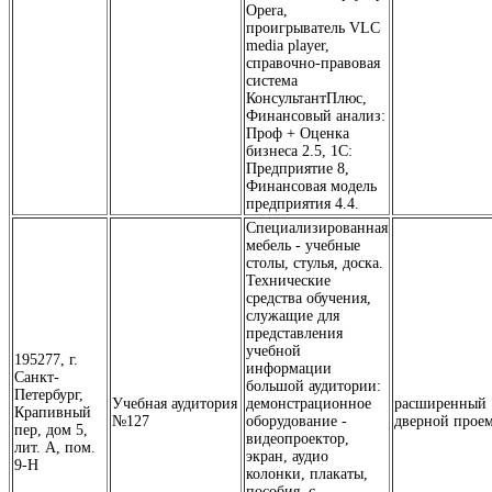
Opera,
проигрыватель VLC
media player,
справочно-правовая
система
КонсультантПлюс,
Финансовый анализ:
Проф + Оценка
бизнеса 2.5, 1С:
Предприятие 8,
Финансовая модель
предприятия 4.4.
Специализированная
мебель - учебные
столы, стулья, доска.
Технические
средства обучения,
служащие для
представления
учебной
195277, г.
информации
Санкт-
большой аудитории:
Петербург,
Учебная аудитория
демонстрационное
расширенный
Крапивный
№127
оборудование -
дверной прое
пер, дом 5,
видеопроектор,
лит. А, пом.
экран, аудио
9-Н
колонки, плакаты,
пособия, с