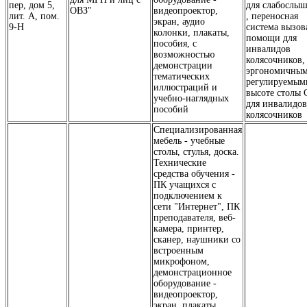
пер, дом 5,
для слабослы
ОВЗ"
видеопроектор,
лит. А, пом.
, переносная
экран, аудио
9-Н
система вызов
колонки, плакаты,
помощи для
пособия, с
инвалидов
возможностью
колясочников,
демонстрации
эргономичны
тематических
регулируемым
иллюстраций и
высоте столы 
учебно-наглядных
для инвалидов
пособий
колясочников
Специализированная
мебель - учебные
столы, стулья, доска.
Технические
средства обучения -
ПК учащихся с
подключением к
сети "Интернет", ПК
преподавателя, веб-
камера, принтер,
сканер, наушники со
встроенным
микрофоном,
демонстрационное
оборудование -
видеопроектор,
экран, плакаты,