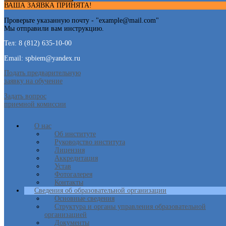
ВАША ЗАЯВКА ПРИНЯТА!
Проверьте указанную почту - "
example@mail.com
"
Мы отправили вам инструкцию.
Тел: 8 (812) 635-10-00
Email: spbiem@yandex.ru
Подать предварительную
заявку на обучение
Задать вопрос
приемной комиссии
О нас
Об институте
Руководство института
Лицензия
Аккредитация
Устав
Фотогалерея
Контакты
Сведения об образовательной организации
Основные сведения
Структура и органы управления образовательной
организацией
Документы