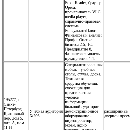
Foxit Reader, браузер
Opera,
проигрыватель VLC
media player,
справочно-правовая
система
КонсультантПлюс,
Финансовый анализ:
Проф + Оценка
бизнеса 2.5, 1С:
Предприятие 8,
Финансовая модель
предприятия 4.4.
Специализированная
мебель - учебные
столы, стулья, доска.
Технические
средства обучения,
служащие для
представления
учебной
195277, г.
информации
Санкт-
большой аудитории:
Петербург,
Учебная аудитория
демонстрационное
расширенный
Крапивный
№206
оборудование -
дверной прое
пер, дом 5,
видеопроектор,
лит. А, пом.
экран, аудио
11-Н
колонки, плакаты,