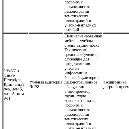
пособия, с
возможностью
демонстрации
тематических
иллюстраций и
учебно-наглядных
пособий
Специализированная
мебель - учебные
столы, стулья, доска.
Технические
средства обучения,
служащие для
представления
учебной
195277, г.
информации
Санкт-
большой аудитории:
Петербург,
Учебная аудитория
демонстрационное
расширенный
Крапивный
№138
оборудование -
дверной прое
пер, дом 5,
видеопроектор,
лит. А, пом.
экран, аудио
9-Н
колонки, плакаты,
пособия, с
возможностью
демонстрации
тематических
иллюстраций и
учебно-наглядных