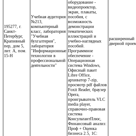
оборудование -
видеопроектор,
экран, плакаты,
Учебная аудитория
пособия, с
№213,
возможность
195277, г.
компьютерный
демонстрации
Санкт-
класс, лаборатория
тематических
Петербург,
"Учебная
иллюстраций и
расширенный
Крапивный
бухгалтерия",
учебно-наглядных
дверной прое
пер, дом 5,
лаборатория
пособий.
лит. А, пом.
"Информационные
Программное
15-Н
технологии в
обеспечение -
профессиональной
Операционная
деятельности"
система Windows,
Офисный пакет
Libre Office,
архиватор 7-zip,
просмотр pdf файлов
Foxit Reader, браузер
Opera,
проигрыватель VLC
media player,
справочно-правовая
система
КонсультантПлюс,
Финансовый анализ:
Проф + Оценка
бизнеса 2.5, 1С: