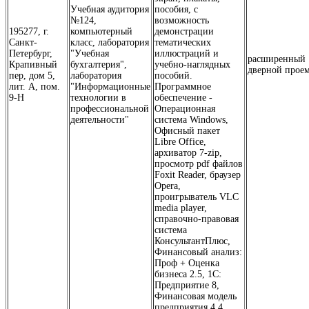
Учебная аудитория
пособия, с
№124,
возможность
195277, г.
компьютерный
демонстрации
Санкт-
класс, лаборатория
тематических
Петербург,
"Учебная
иллюстраций и
расширенный
Крапивный
бухгалтерия",
учебно-наглядных
дверной прое
пер, дом 5,
лаборатория
пособий.
лит. А, пом.
"Информационные
Программное
9-Н
технологии в
обеспечение -
профессиональной
Операционная
деятельности"
система Windows,
Офисный пакет
Libre Office,
архиватор 7-zip,
просмотр pdf файлов
Foxit Reader, браузер
Opera,
проигрыватель VLC
media player,
справочно-правовая
система
КонсультантПлюс,
Финансовый анализ:
Проф + Оценка
бизнеса 2.5, 1С:
Предприятие 8,
Финансовая модель
предприятия 4.4.