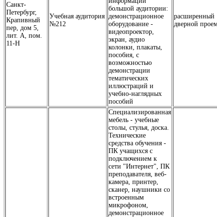
информации
Санкт-
большой аудитории:
Петербург,
Учебная аудитория
демонстрационное
расширенный
Крапивный
№212
оборудование -
дверной прое
пер, дом 5,
видеопроектор,
лит. А, пом.
экран, аудио
11-Н
колонки, плакаты,
пособия, с
возможностью
демонстрации
тематических
иллюстраций и
учебно-наглядных
пособий
Специализированная
мебель - учебные
столы, стулья, доска.
Технические
средства обучения -
ПК учащихся с
подключением к
сети "Интернет", ПК
преподавателя, веб-
камера, принтер,
сканер, наушники со
встроенным
микрофоном,
демонстрационное