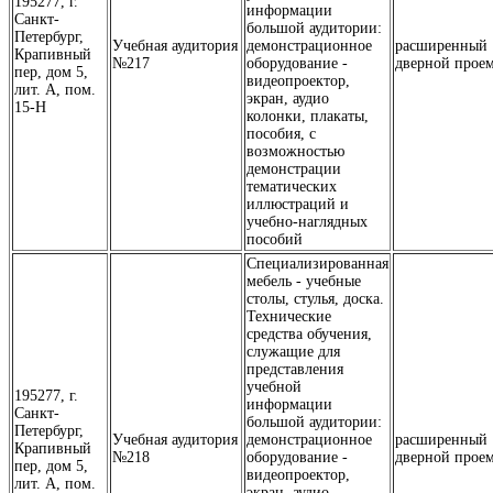
195277, г.
информации
Санкт-
большой аудитории:
Петербург,
Учебная аудитория
демонстрационное
расширенный
Крапивный
№217
оборудование -
дверной прое
пер, дом 5,
видеопроектор,
лит. А, пом.
экран, аудио
15-Н
колонки, плакаты,
пособия, с
возможностью
демонстрации
тематических
иллюстраций и
учебно-наглядных
пособий
Специализированная
мебель - учебные
столы, стулья, доска.
Технические
средства обучения,
служащие для
представления
учебной
195277, г.
информации
Санкт-
большой аудитории:
Петербург,
Учебная аудитория
демонстрационное
расширенный
Крапивный
№218
оборудование -
дверной прое
пер, дом 5,
видеопроектор,
лит. А, пом.
экран, аудио