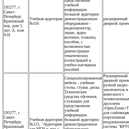
представления
учебной
195277, г.
информации
Санкт-
большой аудитории:
Петербург,
Учебная аудитория
демонстрационное
расширенный
Крапивный
№116
оборудование -
дверной прое
пер, дом 5,
видеопроектор,
лит. А, пом.
экран, аудио
9-Н
колонки, плакаты,
пособия, с
возможностью
демонстрации
тематических
иллюстраций и
учебно-наглядных
пособий
Расширенный
Специализированная
дверной проем
мебель - учебные
ручной видео-
столы, стулья, доска.
увеличитель в
Технические
комплекте с
средства обучения,
телевизионны
служащие для
дисплеем
представления
«OpticZoom+
учебной
195277, г.
для слабовидя
информации
Санкт-
портативная
Учебная аудитория
большой аудитории:
Петербург,
индукционная
№123, "Аудитория
демонстрационное
Крапивный
система "КРУ
для МГН и лиц с
оборудование -