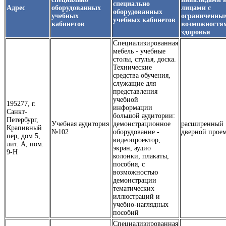
специально
Адрес
оборудованных
лицами с
оборудованных
учебных
ограниченны
учебных кабинетов
кабинетов
возможностя
здоровья
Специализированная
мебель - учебные
столы, стулья, доска.
Технические
средства обучения,
служащие для
представления
учебной
195277, г.
информации
Санкт-
большой аудитории:
Петербург,
Учебная аудитория
демонстрационное
расширенный
Крапивный
№102
оборудование -
дверной прое
пер, дом 5,
видеопроектор,
лит. А, пом.
экран, аудио
9-Н
колонки, плакаты,
пособия, с
возможностью
демонстрации
тематических
иллюстраций и
учебно-наглядных
пособий
Специализированная