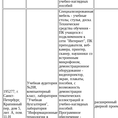
учебно-наглядных
пособий
Специализированная
мебель - учебные
столы, стулья, доска.
Технические
средства обучения -
ПК учащихся с
подключением к
сети "Интернет", ПК
преподавателя, веб-
камера, принтер,
сканер, наушники со
встроенным
микрофоном,
демонстрационное
оборудование -
видеопроектор,
экран, плакаты,
Учебная аудитория
пособия, с
№208,
возможность
195277, г.
компьютерный
демонстрации
Санкт-
класс, лаборатория
тематических
Петербург,
"Учебная
иллюстраций и
расширенный
Крапивный
бухгалтерия",
учебно-наглядных
дверной прое
пер, дом 5,
лаборатория
пособий.
лит. А, пом.
"Информационные
Программное
11-Н
технологии в
обеспечение -