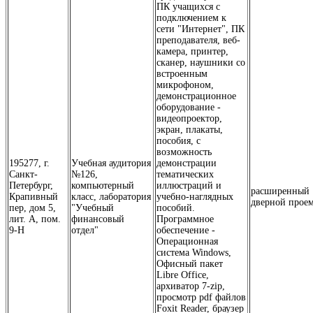
ПК учащихся с
подключением к
сети "Интернет", ПК
преподавателя, веб-
камера, принтер,
сканер, наушники со
встроенным
микрофоном,
демонстрационное
оборудование -
видеопроектор,
экран, плакаты,
пособия, с
возможность
195277, г.
Учебная аудитория
демонстрации
Санкт-
№126,
тематических
Петербург,
компьютерный
иллюстраций и
расширенный
Крапивный
класс, лаборатория
учебно-наглядных
дверной прое
пер, дом 5,
"Учебный
пособий.
лит. А, пом.
финансовый
Программное
9-Н
отдел"
обеспечение -
Операционная
система Windows,
Офисный пакет
Libre Office,
архиватор 7-zip,
просмотр pdf файлов
Foxit Reader, браузер