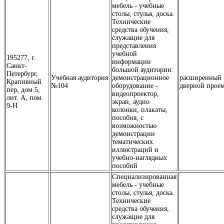
мебель - учебные
столы, стулья, доска.
Технические
средства обучения,
служащие для
представления
учебной
195277, г.
информации
Санкт-
большой аудитории:
Петербург,
Учебная аудитория
демонстрационное
расширенный
Крапивный
№104
оборудование -
дверной прое
пер, дом 5,
видеопроектор,
лит. А, пом.
экран, аудио
9-Н
колонки, плакаты,
пособия, с
возможностью
демонстрации
тематических
иллюстраций и
учебно-наглядных
пособий
Специализированная
мебель - учебные
столы, стулья, доска.
Технические
средства обучения,
служащие для