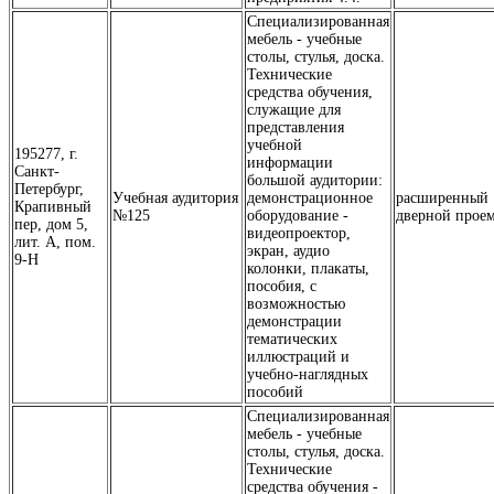
Специализированная
мебель - учебные
столы, стулья, доска.
Технические
средства обучения,
служащие для
представления
учебной
195277, г.
информации
Санкт-
большой аудитории:
Петербург,
Учебная аудитория
демонстрационное
расширенный
Крапивный
№125
оборудование -
дверной прое
пер, дом 5,
видеопроектор,
лит. А, пом.
экран, аудио
9-Н
колонки, плакаты,
пособия, с
возможностью
демонстрации
тематических
иллюстраций и
учебно-наглядных
пособий
Специализированная
мебель - учебные
столы, стулья, доска.
Технические
средства обучения -