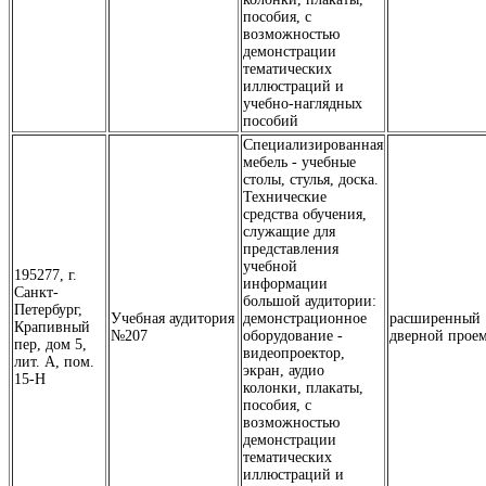
пособия, с
возможностью
демонстрации
тематических
иллюстраций и
учебно-наглядных
пособий
Специализированная
мебель - учебные
столы, стулья, доска.
Технические
средства обучения,
служащие для
представления
учебной
195277, г.
информации
Санкт-
большой аудитории:
Петербург,
Учебная аудитория
демонстрационное
расширенный
Крапивный
№207
оборудование -
дверной прое
пер, дом 5,
видеопроектор,
лит. А, пом.
экран, аудио
15-Н
колонки, плакаты,
пособия, с
возможностью
демонстрации
тематических
иллюстраций и