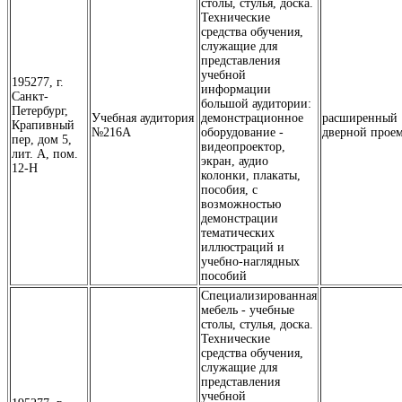
столы, стулья, доска.
Технические
средства обучения,
служащие для
представления
учебной
195277, г.
информации
Санкт-
большой аудитории:
Петербург,
Учебная аудитория
демонстрационное
расширенный
Крапивный
№216А
оборудование -
дверной прое
пер, дом 5,
видеопроектор,
лит. А, пом.
экран, аудио
12-Н
колонки, плакаты,
пособия, с
возможностью
демонстрации
тематических
иллюстраций и
учебно-наглядных
пособий
Специализированная
мебель - учебные
столы, стулья, доска.
Технические
средства обучения,
служащие для
представления
учебной