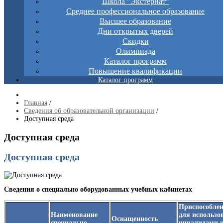
Школа "Экстернат"
Среднее профессиональное образование
Высшее образование
Дни открытых дверей
Скидки
Олимпиада
Каталог программ
Повышение квалификации
Каталог программ
Главная
/
Сведения об образовательной организации
/
Доступная среда
Доступная среда
Доступная среда
Сведения о специально оборудованных учебных кабинетах
Приспособлен
Наименование
для использо
Оснащенность
специально
инвалидами 