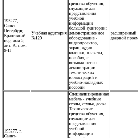
средства обучения,
служащие для
представления
учебной
195277, г.
информации
Санкт-
большой аудитории:
Петербург,
Учебная аудитория
демонстрационное
расширенный
Крапивный
№129
оборудование -
дверной прое
пер, дом 5,
видеопроектор,
лит. А, пом.
экран, аудио
9-Н
колонки, плакаты,
пособия, с
возможностью
демонстрации
тематических
иллюстраций и
учебно-наглядных
пособий
Специализированная
мебель - учебные
столы, стулья, доска.
Технические
средства обучения,
служащие для
представления
учебной
195277, г.
информации
Санкт-