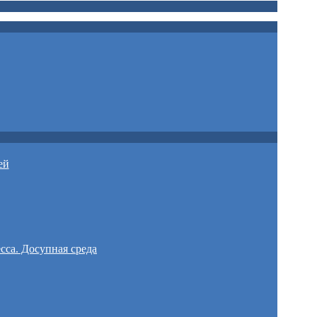
ей
сса. Досупная среда