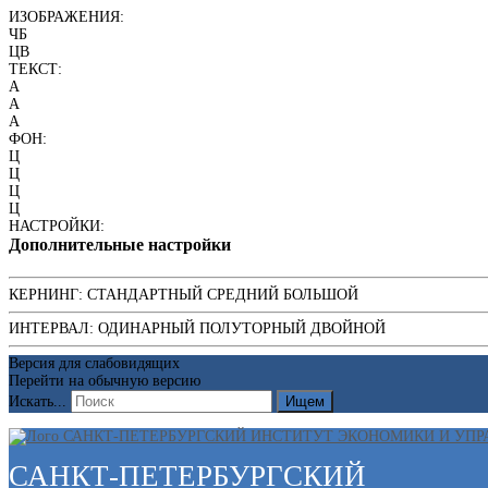
ИЗОБРАЖЕНИЯ:
ЧБ
ЦВ
ТЕКСТ:
A
A
A
ФОН:
Ц
Ц
Ц
Ц
НАСТРОЙКИ:
Дополнительные настройки
КЕРНИНГ:
СТАНДАРТНЫЙ
СРЕДНИЙ
БОЛЬШОЙ
ИНТЕРВАЛ:
ОДИНАРНЫЙ
ПОЛУТОРНЫЙ
ДВОЙНОЙ
Версия для слабовидящих
Перейти на обычную версию
Искать...
Ищем
САНКТ-ПЕТЕРБУРГСКИЙ