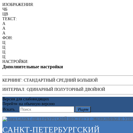
ИЗОБРАЖЕНИЯ:
ЧБ
ЦВ
ТЕКСТ:
A
A
A
ФОН:
Ц
Ц
Ц
Ц
НАСТРОЙКИ:
Дополнительные настройки
КЕРНИНГ:
СТАНДАРТНЫЙ
СРЕДНИЙ
БОЛЬШОЙ
ИНТЕРВАЛ:
ОДИНАРНЫЙ
ПОЛУТОРНЫЙ
ДВОЙНОЙ
Версия для слабовидящих
Перейти на обычную версию
Искать...
Ищем
САНКТ-ПЕТЕРБУРГСКИЙ