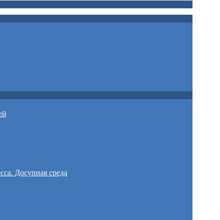
ей
сса. Досупная среда