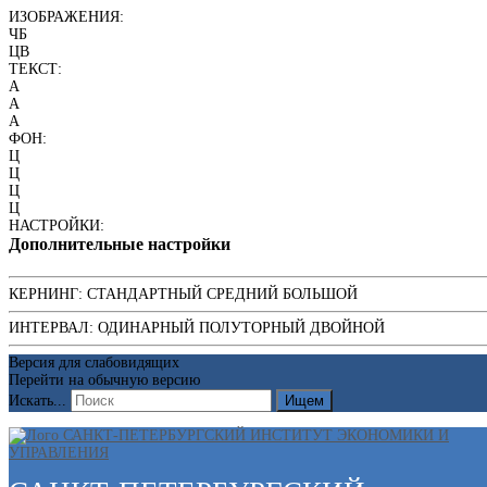
ИЗОБРАЖЕНИЯ:
ЧБ
ЦВ
ТЕКСТ:
A
A
A
ФОН:
Ц
Ц
Ц
Ц
НАСТРОЙКИ:
Дополнительные настройки
КЕРНИНГ:
СТАНДАРТНЫЙ
СРЕДНИЙ
БОЛЬШОЙ
ИНТЕРВАЛ:
ОДИНАРНЫЙ
ПОЛУТОРНЫЙ
ДВОЙНОЙ
Версия для слабовидящих
Перейти на обычную версию
Искать...
Ищем