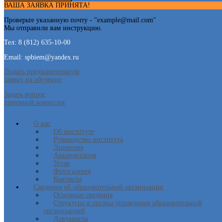
ВАША ЗАЯВКА ПРИНЯТА!
Проверьте указанную почту - "
example@mail.com
"
Мы отправили вам инструкцию.
Тел: 8 (812) 635-10-00
Email: spbiem@yandex.ru
Подать предварительную
заявку на обучение
Задать вопрос
приемной комиссии
О нас
Об институте
Руководство института
Лицензия
Аккредитация
Устав
Фотогалерея
Контакты
Сведения об образовательной организации
Основные сведения
Структура и органы управления образовательной
организацией
Документы