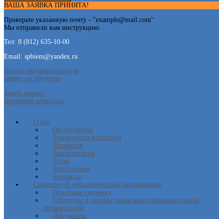
ВАША ЗАЯВКА ПРИНЯТА!
Проверьте указанную почту - "
example@mail.com
"
Мы отправили вам инструкцию.
Тел: 8 (812) 635-10-00
Email: spbiem@yandex.ru
Подать предварительную
заявку на обучение
Задать вопрос
приемной комиссии
О нас
Об институте
Руководство института
Лицензия
Аккредитация
Устав
Фотогалерея
Контакты
Сведения об образовательной организации
Основные сведения
Структура и органы управления образовательной
организацией
Документы