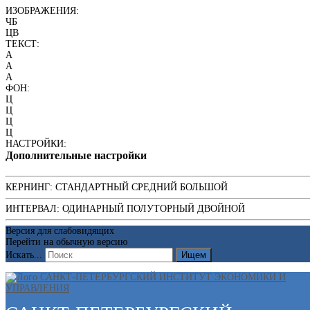
ИЗОБРАЖЕНИЯ:
ЧБ
ЦВ
ТЕКСТ:
A
A
A
ФОН:
Ц
Ц
Ц
Ц
НАСТРОЙКИ:
Дополнительные настройки
КЕРНИНГ:
СТАНДАРТНЫЙ
СРЕДНИЙ
БОЛЬШОЙ
ИНТЕРВАЛ:
ОДИНАРНЫЙ
ПОЛУТОРНЫЙ
ДВОЙНОЙ
Версия для слабовидящих
Перейти на обычную версию
Искать...
Ищем