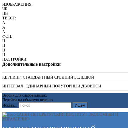
ИЗОБРАЖЕНИЯ:
ЧБ
ЦВ
ТЕКСТ:
A
A
A
ФОН:
Ц
Ц
Ц
Ц
НАСТРОЙКИ:
Дополнительные настройки
КЕРНИНГ:
СТАНДАРТНЫЙ
СРЕДНИЙ
БОЛЬШОЙ
ИНТЕРВАЛ:
ОДИНАРНЫЙ
ПОЛУТОРНЫЙ
ДВОЙНОЙ
Версия для слабовидящих
Перейти на обычную версию
Искать...
Ищем