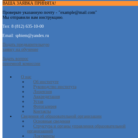
ВАША ЗАЯВКА ПРИНЯТА!
Проверьте указанную почту - "
example@mail.com
"
Мы отправили вам инструкцию.
Тел: 8 (812) 635-10-00
Email: spbiem@yandex.ru
Подать предварительную
заявку на обучение
Задать вопрос
приемной комиссии
О нас
Об институте
Руководство института
Лицензия
Аккредитация
Устав
Фотогалерея
Контакты
Сведения об образовательной организации
Основные сведения
Структура и органы управления образовательной
организацией
Документы