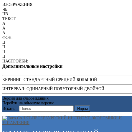
ИЗОБРАЖЕНИЯ:
ЧБ
ЦВ
ТЕКСТ:
A
A
A
ФОН:
Ц
Ц
Ц
Ц
НАСТРОЙКИ:
Дополнительные настройки
КЕРНИНГ:
СТАНДАРТНЫЙ
СРЕДНИЙ
БОЛЬШОЙ
ИНТЕРВАЛ:
ОДИНАРНЫЙ
ПОЛУТОРНЫЙ
ДВОЙНОЙ
Версия для слабовидящих
Перейти на обычную версию
Искать...
Ищем