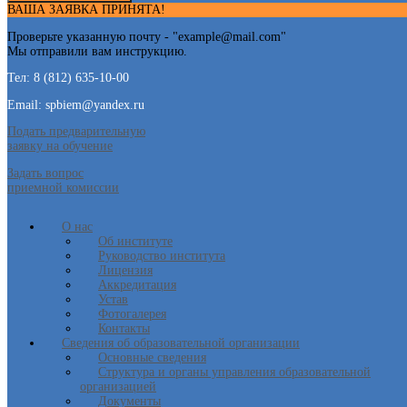
ВАША ЗАЯВКА ПРИНЯТА!
Проверьте указанную почту - "
example@mail.com
"
Мы отправили вам инструкцию.
Тел: 8 (812) 635-10-00
Email: spbiem@yandex.ru
Подать предварительную
заявку на обучение
Задать вопрос
приемной комиссии
О нас
Об институте
Руководство института
Лицензия
Аккредитация
Устав
Фотогалерея
Контакты
Сведения об образовательной организации
Основные сведения
Структура и органы управления образовательной
организацией
Документы