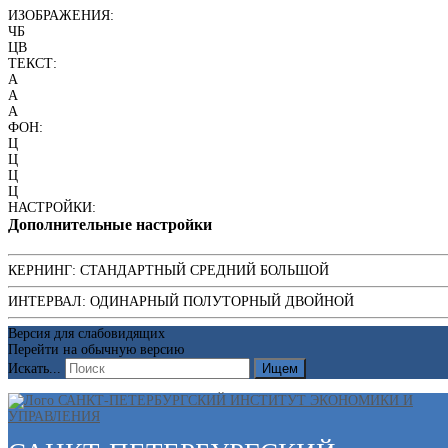
ИЗОБРАЖЕНИЯ:
ЧБ
ЦВ
ТЕКСТ:
A
A
A
ФОН:
Ц
Ц
Ц
Ц
НАСТРОЙКИ:
Дополнительные настройки
КЕРНИНГ:
СТАНДАРТНЫЙ
СРЕДНИЙ
БОЛЬШОЙ
ИНТЕРВАЛ:
ОДИНАРНЫЙ
ПОЛУТОРНЫЙ
ДВОЙНОЙ
Версия для слабовидящих
Перейти на обычную версию
Искать...
Ищем