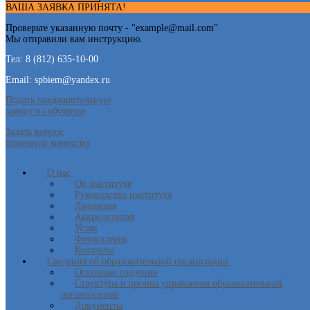
ВАША ЗАЯВКА ПРИНЯТА!
Проверьте указанную почту - "
example@mail.com
"
Мы отправили вам инструкцию.
Тел: 8 (812) 635-10-00
Email: spbiem@yandex.ru
Подать предварительную
заявку на обучение
Задать вопрос
приемной комиссии
О нас
Об институте
Руководство института
Лицензия
Аккредитация
Устав
Фотогалерея
Контакты
Сведения об образовательной организации
Основные сведения
Структура и органы управления образовательной
организацией
Документы