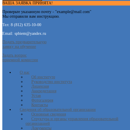
ВАША ЗАЯВКА ПРИНЯТА!
Проверьте указанную почту - "
example@mail.com
"
Мы отправили вам инструкцию.
Тел: 8 (812) 635-10-00
Email: spbiem@yandex.ru
Подать предварительную
заявку на обучение
Задать вопрос
приемной комиссии
О нас
Об институте
Руководство института
Лицензия
Аккредитация
Устав
Фотогалерея
Контакты
Сведения об образовательной организации
Основные сведения
Структура и органы управления образовательной
организацией
Документы