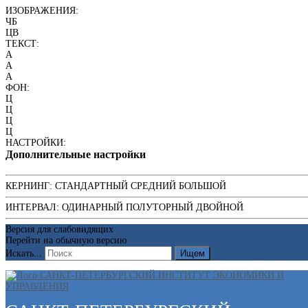
ИЗОБРАЖЕНИЯ:
ЧБ
ЦВ
ТЕКСТ:
A
A
A
ФОН:
Ц
Ц
Ц
Ц
НАСТРОЙКИ:
Дополнительные настройки
КЕРНИНГ:
СТАНДАРТНЫЙ
СРЕДНИЙ
БОЛЬШОЙ
ИНТЕРВАЛ:
ОДИНАРНЫЙ
ПОЛУТОРНЫЙ
ДВОЙНОЙ
Версия для слабовидящих
Перейти на обычную версию
Искать...
Ищем