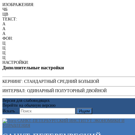
ИЗОБРАЖЕНИЯ:
ЧБ
ЦВ
ТЕКСТ:
A
A
A
ФОН:
Ц
Ц
Ц
Ц
НАСТРОЙКИ:
Дополнительные настройки
КЕРНИНГ:
СТАНДАРТНЫЙ
СРЕДНИЙ
БОЛЬШОЙ
ИНТЕРВАЛ:
ОДИНАРНЫЙ
ПОЛУТОРНЫЙ
ДВОЙНОЙ
Версия для слабовидящих
Перейти на обычную версию
Искать...
Ищем