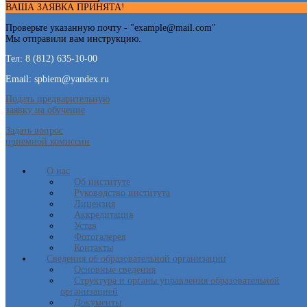
ВАША ЗАЯВКА ПРИНЯТА!
Проверьте указанную почту - "
example@mail.com
"
Мы отправили вам инструкцию.
Тел: 8 (812) 635-10-00
Email: spbiem@yandex.ru
Подать предварительную
заявку на обучение
Задать вопрос
приемной комиссии
О нас
Об институте
Руководство института
Лицензия
Аккредитация
Устав
Фотогалерея
Контакты
Сведения об образовательной организации
Основные сведения
Структура и органы управления образовательной
организацией
Документы