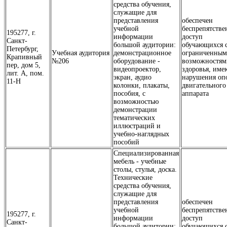
средства обучения,
служащие для
представления
обеспечен
учебной
беспрепятств
195277, г.
информации
доступ
Санкт-
большой аудитории:
обучающихся 
Петербург,
Учебная аудитория
демонстрационное
ограниченны
Крапивный
№206
оборудование -
возможностям
пер, дом 5,
видеопроектор,
здоровья, им
лит. А, пом.
экран, аудио
нарушения оп
11-Н
колонки, плакаты,
двигательного
пособия, с
аппарата
возможностью
демонстрации
тематических
иллюстраций и
учебно-наглядных
пособий
Специализированная
мебель - учебные
столы, стулья, доска.
Технические
средства обучения,
служащие для
представления
обеспечен
учебной
беспрепятств
195277, г.
информации
доступ
Санкт-
большой аудитории:
обучающихся 