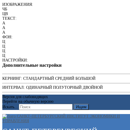
ИЗОБРАЖЕНИЯ:
ЧБ
ЦВ
ТЕКСТ:
A
A
A
ФОН:
Ц
Ц
Ц
Ц
НАСТРОЙКИ:
Дополнительные настройки
КЕРНИНГ:
СТАНДАРТНЫЙ
СРЕДНИЙ
БОЛЬШОЙ
ИНТЕРВАЛ:
ОДИНАРНЫЙ
ПОЛУТОРНЫЙ
ДВОЙНОЙ
Версия для слабовидящих
Перейти на обычную версию
Искать...
Ищем