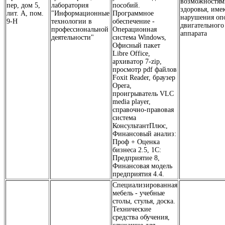
возможностям
пер, дом 5,
лаборатория
пособий.
здоровья, им
лит. А, пом.
"Информационные
Программное
нарушения оп
9-Н
технологии в
обеспечение -
двигательного
профессиональной
Операционная
аппарата
деятельности"
система Windows,
Офисный пакет
Libre Office,
архиватор 7-zip,
просмотр pdf файлов
Foxit Reader, браузер
Opera,
проигрыватель VLC
media player,
справочно-правовая
система
КонсультантПлюс,
Финансовый анализ:
Проф + Оценка
бизнеса 2.5, 1С:
Предприятие 8,
Финансовая модель
предприятия 4.4.
Специализированная
мебель - учебные
столы, стулья, доска.
Технические
средства обучения,