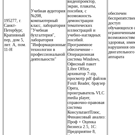
видеопроектор,
экран, плакаты,
Учебная аудитория
пособия, с
обеспечен
№208,
возможность
беспрепятств
195277, г.
компьютерный
демонстрации
доступ
Санкт-
класс, лаборатория
тематических
обучающихся 
Петербург,
"Учебная
иллюстраций и
ограниченны
Крапивный
бухгалтерия",
учебно-наглядных
возможностям
пер, дом 5,
лаборатория
пособий.
здоровья, им
лит. А, пом.
"Информационные
Программное
нарушения оп
11-Н
технологии в
обеспечение -
двигательного
профессиональной
Операционная
аппарата
деятельности"
система Windows,
Офисный пакет
Libre Office,
архиватор 7-zip,
просмотр pdf файлов
Foxit Reader, браузер
Opera,
проигрыватель VLC
media player,
справочно-правовая
система
КонсультантПлюс,
Финансовый анализ:
Проф + Оценка
бизнеса 2.5, 1С:
Предприятие 8,