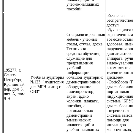
учебно-наглядных
пособий
обеспечен
беспрепятств
доступ
обучающихся 
Специализированная
ограниченны
мебель - учебные
возможностям
столы, стулья, доска.
здоровья, им
Технические
нарушения оп
средства обучения,
двигательного
служащие для
аппарата, руч
представления
видео-увеличи
учебной
в комплекте с
195277, г.
информации
телевизионны
Санкт-
Учебная аудитория
большой аудитории:
дисплеем
Петербург,
№123, "Аудитория
демонстрационное
«OpticZoom+
Крапивный
для МГН и лиц с
оборудование -
для слабовидя
пер, дом 5,
ОВЗ"
видеопроектор,
портативная
лит. А, пом.
экран, аудио
индукционная
9-Н
колонки, плакаты,
система "КРУ
пособия, с
для слабослы
возможностью
, переносная
демонстрации
система вызов
тематических
помощи для
иллюстраций и
инвалидов
учебно-наглядных
колясочников,