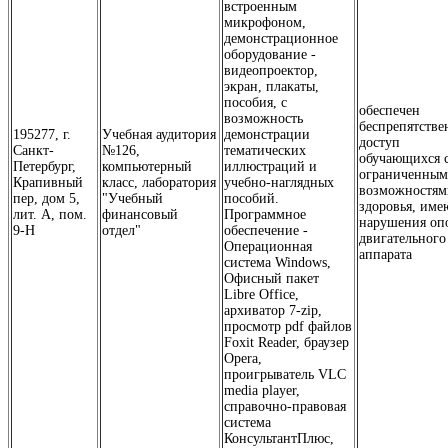
встроенным
микрофоном,
демонстрационное
оборудование -
видеопроектор,
экран, плакаты,
пособия, с
обеспечен
возможность
беспрепятств
195277, г.
Учебная аудитория
демонстрации
доступ
Санкт-
№126,
тематических
обучающихся 
Петербург,
компьютерный
иллюстраций и
ограниченны
Крапивный
класс, лаборатория
учебно-наглядных
возможностям
пер, дом 5,
"Учебный
пособий.
здоровья, им
лит. А, пом.
финансовый
Программное
нарушения оп
9-Н
отдел"
обеспечение -
двигательного
Операционная
аппарата
система Windows,
Офисный пакет
Libre Office,
архиватор 7-zip,
просмотр pdf файлов
Foxit Reader, браузер
Opera,
проигрыватель VLC
media player,
справочно-правовая
система
КонсультантПлюс,