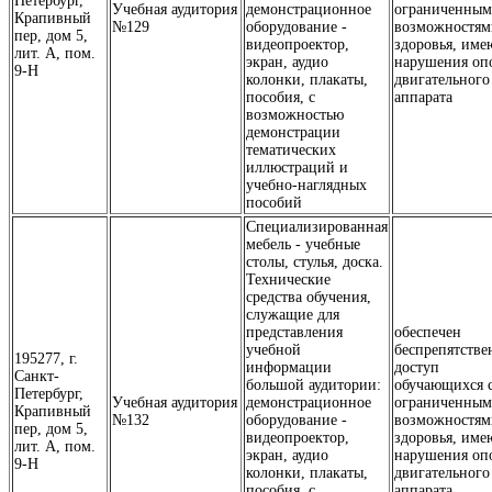
Петербург,
Учебная аудитория
демонстрационное
ограниченны
Крапивный
№129
оборудование -
возможностям
пер, дом 5,
видеопроектор,
здоровья, им
лит. А, пом.
экран, аудио
нарушения оп
9-Н
колонки, плакаты,
двигательного
пособия, с
аппарата
возможностью
демонстрации
тематических
иллюстраций и
учебно-наглядных
пособий
Специализированная
мебель - учебные
столы, стулья, доска.
Технические
средства обучения,
служащие для
представления
обеспечен
учебной
беспрепятств
195277, г.
информации
доступ
Санкт-
большой аудитории:
обучающихся 
Петербург,
Учебная аудитория
демонстрационное
ограниченны
Крапивный
№132
оборудование -
возможностям
пер, дом 5,
видеопроектор,
здоровья, им
лит. А, пом.
экран, аудио
нарушения оп
9-Н
колонки, плакаты,
двигательного
пособия, с
аппарата