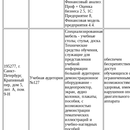
Финансовый анализ:
Проф + Оценка
бизнеса 2.5, 1С:
Предприятие 8,
Финансовая модель
предприятия 4.4.
Специализированная
мебель - учебные
столы, стулья, доска.
Технические
средства обучения,
служащие для
представления
обеспечен
учебной
беспрепятств
195277, г.
информации
доступ
Санкт-
большой аудитории:
обучающихся 
Петербург,
Учебная аудитория
демонстрационное
ограниченны
Крапивный
№127
оборудование -
возможностям
пер, дом 5,
видеопроектор,
здоровья, им
лит. А, пом.
экран, аудио
нарушения оп
9-Н
колонки, плакаты,
двигательного
пособия, с
аппарата
возможностью
демонстрации
тематических
иллюстраций и
учебно-наглядных
пособий