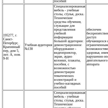
пособий
Специализированная
мебель - учебные
столы, стулья, доска.
Технические
средства обучения,
служащие для
представления
обеспечен
учебной
беспрепятств
195277, г.
информации
доступ
Санкт-
большой аудитории:
обучающихся 
Петербург,
Учебная аудитория
демонстрационное
ограниченны
Крапивный
№138
оборудование -
возможностям
пер, дом 5,
видеопроектор,
здоровья, им
лит. А, пом.
экран, аудио
нарушения оп
9-Н
колонки, плакаты,
двигательного
пособия, с
аппарата
возможностью
демонстрации
тематических
иллюстраций и
учебно-наглядных
пособий
Специализированная
мебель - учебные
столы, стулья, доска.
Технические