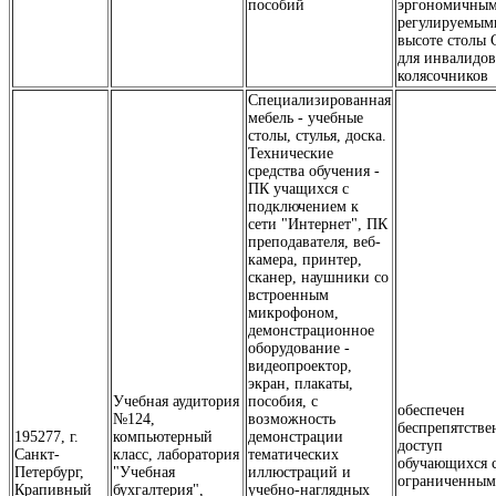
пособий
эргономичны
регулируемым
высоте столы 
для инвалидов
колясочников
Специализированная
мебель - учебные
столы, стулья, доска.
Технические
средства обучения -
ПК учащихся с
подключением к
сети "Интернет", ПК
преподавателя, веб-
камера, принтер,
сканер, наушники со
встроенным
микрофоном,
демонстрационное
оборудование -
видеопроектор,
экран, плакаты,
Учебная аудитория
пособия, с
обеспечен
№124,
возможность
беспрепятств
195277, г.
компьютерный
демонстрации
доступ
Санкт-
класс, лаборатория
тематических
обучающихся 
Петербург,
"Учебная
иллюстраций и
ограниченны
Крапивный
бухгалтерия",
учебно-наглядных