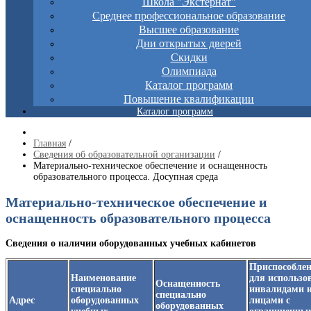
Школа "Экстернат"
Среднее профессиональное образование
Высшее образование
Дни открытых дверей
Скидки
Олимпиада
Каталог программ
Повышение квалификации
Каталог программ
Главная
/
Сведения об образовательной организации
/
Материально-техническое обеспечение и оснащенность
образовательного процесса. Досупная среда
Материально-техническое обеспечение и
оснащенность образовательного процесса
Сведения о наличии оборудованных учебных кабинетов
Приспособлен
Наименование
для использо
Оснащенность
специально
инвалидами 
специально
Адрес
оборудованных
лицами с
оборудованных