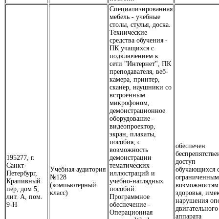
Специализированная
мебель - учебные
столы, стулья, доска.
Технические
средства обучения -
ПК учащихся с
подключением к
сети "Интернет", ПК
преподавателя, веб-
камера, принтер,
сканер, наушники со
встроенным
микрофоном,
демонстрационное
оборудование -
видеопроектор,
экран, плакаты,
пособия, с
обеспечен
возможность
беспрепятств
195277, г.
демонстрации
доступ
Санкт-
тематических
Учебная аудитория
обучающихся 
Петербург,
иллюстраций и
№128
ограниченны
Крапивный
учебно-наглядных
(компьютерный
возможностям
пер, дом 5,
пособий.
класс)
здоровья, им
лит. А, пом.
Программное
нарушения оп
9-Н
обеспечение -
двигательного
Операционная
аппарата