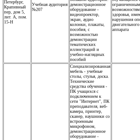
Петербург,
Учебная аудитория
демонстрационное
ограниченны
Крапивный
№207
оборудование -
возможностям
пер, дом 5,
видеопроектор,
здоровья, им
лит. А, пом.
экран, аудио
нарушения оп
15-Н
колонки, плакаты,
двигательного
пособия, с
аппарата
возможностью
демонстрации
тематических
иллюстраций и
учебно-наглядных
пособий
Специализированная
мебель - учебные
столы, стулья, доска.
Технические
средства обучения -
ПК учащихся с
подключением к
сети "Интернет", ПК
преподавателя, веб-
камера, принтер,
сканер, наушники со
встроенным
микрофоном,
демонстрационное
оборудование -