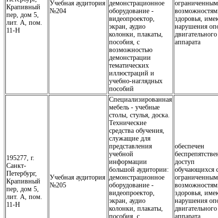
Учебная аудитория
демонстрационное
ограниченны
Крапивный
№204
оборудование -
возможностям
пер, дом 5,
видеопроектор,
здоровья, им
лит. А, пом.
экран, аудио
нарушения оп
11-Н
колонки, плакаты,
двигательного
пособия, с
аппарата
возможностью
демонстрации
тематических
иллюстраций и
учебно-наглядных
пособий
Специализированная
мебель - учебные
столы, стулья, доска.
Технические
средства обучения,
служащие для
представления
обеспечен
учебной
беспрепятств
195277, г.
информации
доступ
Санкт-
большой аудитории:
обучающихся 
Петербург,
Учебная аудитория
демонстрационное
ограниченны
Крапивный
№205
оборудование -
возможностям
пер, дом 5,
видеопроектор,
здоровья, им
лит. А, пом.
экран, аудио
нарушения оп
11-Н
колонки, плакаты,
двигательного
пособия, с
аппарата