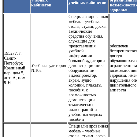
учебных
ограниченны
учебных кабинетов
кабинетов
возможностя
здоровья
Специализированная
мебель - учебные
столы, стулья, доска.
Технические
средства обучения,
служащие для
представления
обеспечен
учебной
беспрепятств
195277, г.
информации
доступ
Санкт-
большой аудитории:
обучающихся 
Петербург,
Учебная аудитория
демонстрационное
ограниченны
Крапивный
№102
оборудование -
возможностям
пер, дом 5,
видеопроектор,
здоровья, им
лит. А, пом.
экран, аудио
нарушения оп
9-Н
колонки, плакаты,
двигательного
пособия, с
аппарата
возможностью
демонстрации
тематических
иллюстраций и
учебно-наглядных
пособий
Специализированная
мебель - учебные
столы, стулья, доска.