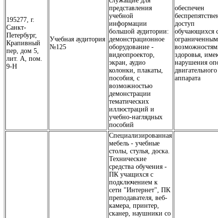
служащие для
представления
обеспечен
учебной
беспрепятств
195277, г.
информации
доступ
Санкт-
большой аудитории:
обучающихся 
Петербург,
Учебная аудитория
демонстрационное
ограниченны
Крапивный
№125
оборудование -
возможностям
пер, дом 5,
видеопроектор,
здоровья, им
лит. А, пом.
экран, аудио
нарушения оп
9-Н
колонки, плакаты,
двигательного
пособия, с
аппарата
возможностью
демонстрации
тематических
иллюстраций и
учебно-наглядных
пособий
Специализированная
мебель - учебные
столы, стулья, доска.
Технические
средства обучения -
ПК учащихся с
подключением к
сети "Интернет", ПК
преподавателя, веб-
камера, принтер,
сканер, наушники со