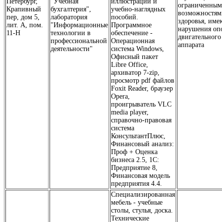
Петербург,
"Учебная
иллюстраций и
ограниченны
Крапивный
бухгалтерия",
учебно-наглядных
возможностям
пер, дом 5,
лаборатория
пособий.
здоровья, им
лит. А, пом.
"Информационные
Программное
нарушения оп
11-Н
технологии в
обеспечение -
двигательного
профессиональной
Операционная
аппарата
деятельности"
система Windows,
Офисный пакет
Libre Office,
архиватор 7-zip,
просмотр pdf файлов
Foxit Reader, браузер
Opera,
проигрыватель VLC
media player,
справочно-правовая
система
КонсультантПлюс,
Финансовый анализ:
Проф + Оценка
бизнеса 2.5, 1С:
Предприятие 8,
Финансовая модель
предприятия 4.4.
Специализированная
мебель - учебные
столы, стулья, доска.
Технические