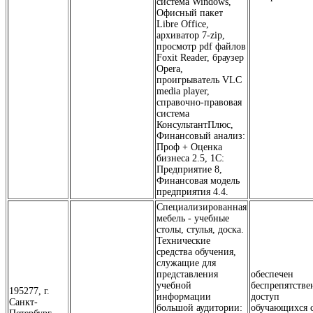
система Windows,
Офисный пакет
Libre Office,
архиватор 7-zip,
просмотр pdf файлов
Foxit Reader, браузер
Opera,
проигрыватель VLC
media player,
справочно-правовая
система
КонсультантПлюс,
Финансовый анализ:
Проф + Оценка
бизнеса 2.5, 1С:
Предприятие 8,
Финансовая модель
предприятия 4.4.
Специализированная
мебель - учебные
столы, стулья, доска.
Технические
средства обучения,
служащие для
представления
обеспечен
учебной
беспрепятств
195277, г.
информации
доступ
Санкт-
большой аудитории:
обучающихся 