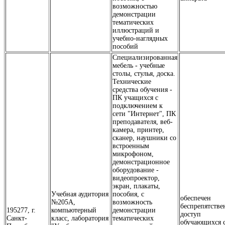
возможностью
демонстрации
тематических
иллюстраций и
учебно-наглядных
пособий
Специализированная
мебель - учебные
столы, стулья, доска.
Технические
средства обучения -
ПК учащихся с
подключением к
сети "Интернет", ПК
преподавателя, веб-
камера, принтер,
сканер, наушники со
встроенным
микрофоном,
демонстрационное
оборудование -
видеопроектор,
экран, плакаты,
Учебная аудитория
пособия, с
обеспечен
№205А,
возможность
беспрепятств
195277, г.
компьютерный
демонстрации
доступ
Санкт-
класс, лаборатория
тематических
обучающихся 