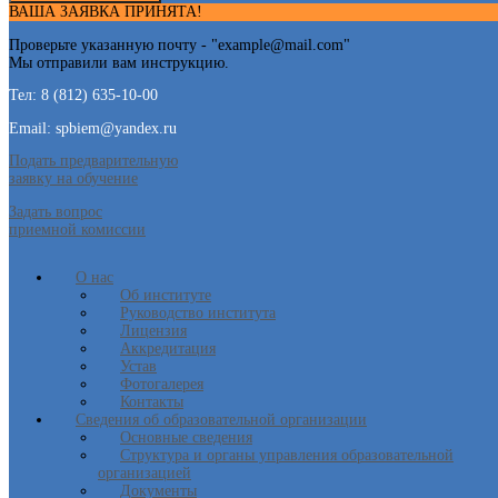
ВАША ЗАЯВКА ПРИНЯТА!
Проверьте указанную почту - "
example@mail.com
"
Мы отправили вам инструкцию.
Тел: 8 (812) 635-10-00
Email: spbiem@yandex.ru
Подать предварительную
заявку на обучение
Задать вопрос
приемной комиссии
О нас
Об институте
Руководство института
Лицензия
Аккредитация
Устав
Фотогалерея
Контакты
Сведения об образовательной организации
Основные сведения
Структура и органы управления образовательной
организацией
Документы