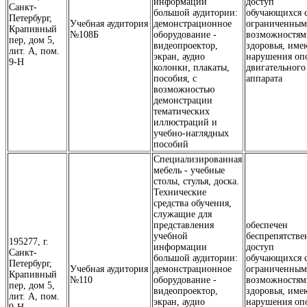
информации
доступ
Санкт-
большой аудитории:
обучающихся 
Петербург,
Учебная аудитория
демонстрационное
ограниченны
Крапивный
№108Б
оборудование -
возможностям
пер, дом 5,
видеопроектор,
здоровья, им
лит. А, пом.
экран, аудио
нарушения оп
9-Н
колонки, плакаты,
двигательного
пособия, с
аппарата
возможностью
демонстрации
тематических
иллюстраций и
учебно-наглядных
пособий
Специализированная
мебель - учебные
столы, стулья, доска.
Технические
средства обучения,
служащие для
представления
обеспечен
учебной
беспрепятств
195277, г.
информации
доступ
Санкт-
большой аудитории:
обучающихся 
Петербург,
Учебная аудитория
демонстрационное
ограниченны
Крапивный
№110
оборудование -
возможностям
пер, дом 5,
видеопроектор,
здоровья, им
лит. А, пом.
экран, аудио
нарушения оп