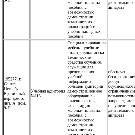
9-Н
колонки, плакаты,
двигательного
пособия, с
аппарата
возможностью
демонстрации
тематических
иллюстраций и
учебно-наглядных
пособий
Специализированная
мебель - учебные
столы, стулья, доска.
Технические
средства обучения,
служащие для
представления
обеспечен
учебной
беспрепятств
195277, г.
информации
доступ
Санкт-
большой аудитории:
обучающихся 
Петербург,
Учебная аудитория
демонстрационное
ограниченны
Крапивный
№116
оборудование -
возможностям
пер, дом 5,
видеопроектор,
здоровья, им
лит. А, пом.
экран, аудио
нарушения оп
9-Н
колонки, плакаты,
двигательного
пособия, с
аппарата
возможностью
демонстрации
тематических
иллюстраций и