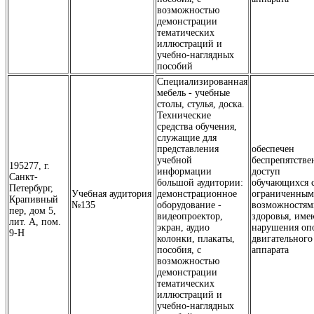
возможностью
демонстрации
тематических
иллюстраций и
учебно-наглядных
пособий
Специализированная
мебель - учебные
столы, стулья, доска.
Технические
средства обучения,
служащие для
представления
обеспечен
учебной
беспрепятств
195277, г.
информации
доступ
Санкт-
большой аудитории:
обучающихся 
Петербург,
Учебная аудитория
демонстрационное
ограниченны
Крапивный
№135
оборудование -
возможностям
пер, дом 5,
видеопроектор,
здоровья, им
лит. А, пом.
экран, аудио
нарушения оп
9-Н
колонки, плакаты,
двигательного
пособия, с
аппарата
возможностью
демонстрации
тематических
иллюстраций и
учебно-наглядных