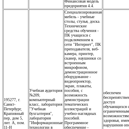
Финансовая модель
предприятия 4.4.
Специализированная
мебель - учебные
столы, стулья, доска.
Технические
средства обучения -
ПК учащихся с
подключением к
сети "Интернет", ПК
преподавателя, веб-
камера, принтер,
сканер, наушники со
встроенным
микрофоном,
демонстрационное
оборудование -
видеопроектор,
экран, плакаты,
Учебная аудитория
пособия, с
обеспечен
№209,
возможность
беспрепятств
195277, г.
компьютерный
демонстрации
доступ
Санкт-
класс, лаборатория
тематических
обучающихся 
Петербург,
"Учебная
иллюстраций и
ограниченны
Крапивный
бухгалтерия",
учебно-наглядных
возможностям
пер, дом 5,
лаборатория
пособий.
здоровья, им
лит. А, пом.
"Информационные
Программное
нарушения оп
11-Н
технологии в
обеспечение -