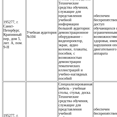
Технические
средства обучения,
служащие для
представления
обеспечен
учебной
беспрепятств
195277, г.
информации
доступ
Санкт-
большой аудитории:
обучающихся 
Петербург,
Учебная аудитория
демонстрационное
ограниченны
Крапивный
№104
оборудование -
возможностям
пер, дом 5,
видеопроектор,
здоровья, им
лит. А, пом.
экран, аудио
нарушения оп
9-Н
колонки, плакаты,
двигательного
пособия, с
аппарата
возможностью
демонстрации
тематических
иллюстраций и
учебно-наглядных
пособий
Специализированная
мебель - учебные
столы, стулья, доска.
Технические
средства обучения,
служащие для
представления
обеспечен
учебной
беспрепятств
195277, г.