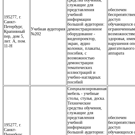
средства обучения,
служащие для
представления
обеспечен
учебной
беспрепятств
195277, г.
информации
доступ
Санкт-
большой аудитории:
обучающихся 
Петербург,
Учебная аудитория
демонстрационное
ограниченны
Крапивный
№202
оборудование -
возможностям
пер, дом 5,
видеопроектор,
здоровья, им
лит. А, пом.
экран, аудио
нарушения оп
11-Н
колонки, плакаты,
двигательного
пособия, с
аппарата
возможностью
демонстрации
тематических
иллюстраций и
учебно-наглядных
пособий
Специализированная
мебель - учебные
столы, стулья, доска.
Технические
средства обучения,
служащие для
представления
обеспечен
учебной
беспрепятств
195277, г.
информации
доступ
Санкт-
большой аудитории:
обучающихся 
Петербург,