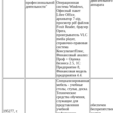
двигательного
профессиональной
Операционная
аппарата
деятельности"
система Windows,
Офисный пакет
Libre Office,
архиватор 7-zip,
просмотр pdf файлов
Foxit Reader, браузер
Opera,
проигрыватель VLC
media player,
справочно-правовая
система
КонсультантПлюс,
Финансовый анализ:
Проф + Оценка
бизнеса 2.5, 1С:
Предприятие 8,
Финансовая модель
предприятия 4.4.
Специализированная
мебель - учебные
столы, стулья, доска.
Технические
средства обучения,
служащие для
представления
обеспечен
учебной
беспрепятств
195277, г.