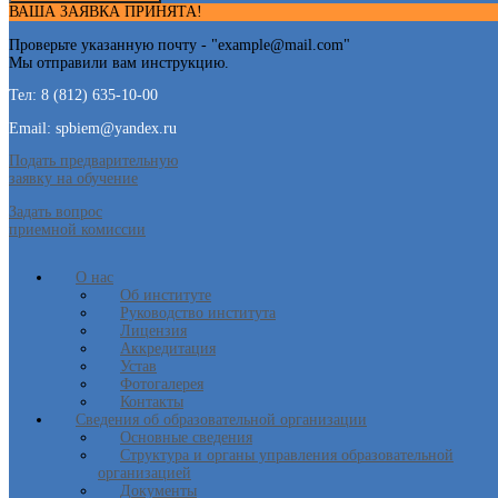
ВАША ЗАЯВКА ПРИНЯТА!
Проверьте указанную почту - "
example@mail.com
"
Мы отправили вам инструкцию.
Тел: 8 (812) 635-10-00
Email: spbiem@yandex.ru
Подать предварительную
заявку на обучение
Задать вопрос
приемной комиссии
О нас
Об институте
Руководство института
Лицензия
Аккредитация
Устав
Фотогалерея
Контакты
Сведения об образовательной организации
Основные сведения
Структура и органы управления образовательной
организацией
Документы