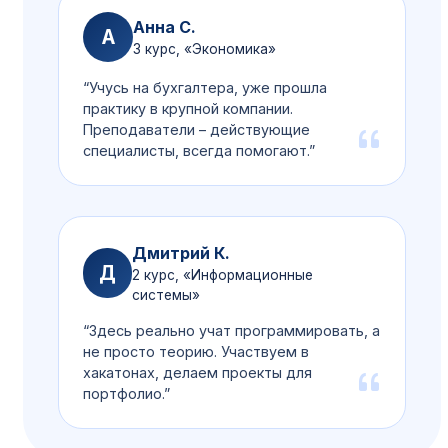
образовательных технологий доступна
Налоговый вычет
Анна С.
только после 11 класса.
А
3 курс, «Экономика»
Верните до 13% от стоимости
Подробнее →
“Учусь на бухгалтера, уже прошла
практику в крупной компании.
Преподаватели – действующие
специалисты, всегда помогают.”
Дистанционное обучение
Учитесь онлайн из любой точки
Подробнее →
Дмитрий К.
Д
2 курс, «Информационные
системы»
“Здесь реально учат программировать, а
не просто теорию. Участвуем в
хакатонах, делаем проекты для
портфолио.”