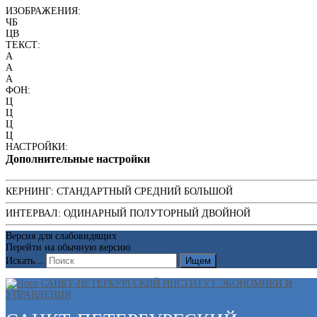
ИЗОБРАЖЕНИЯ:
ЧБ
ЦВ
ТЕКСТ:
A
A
A
ФОН:
Ц
Ц
Ц
Ц
НАСТРОЙКИ:
Дополнительные настройки
КЕРНИНГ:
СТАНДАРТНЫЙ
СРЕДНИЙ
БОЛЬШОЙ
ИНТЕРВАЛ:
ОДИНАРНЫЙ
ПОЛУТОРНЫЙ
ДВОЙНОЙ
Версия для слабовидящих
Перейти на обычную версию
Искать...
Ищем