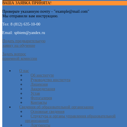
ВАША ЗАЯВКА ПРИНЯТА!
Проверьте указанную почту - "
example@mail.com
"
Мы отправили вам инструкцию.
Тел: 8 (812) 635-10-00
Email: spbiem@yandex.ru
Подать предварительную
заявку на обучение
Задать вопрос
приемной комиссии
О нас
Об институте
Руководство института
Лицензия
Аккредитация
Устав
Фотогалерея
Контакты
Сведения об образовательной организации
Основные сведения
Структура и органы управления образовательной
организацией
Документы