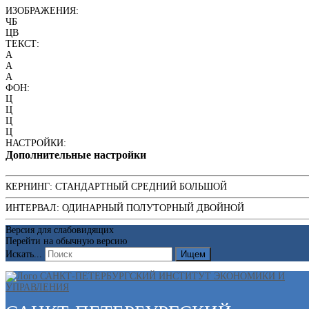
ИЗОБРАЖЕНИЯ:
ЧБ
ЦВ
ТЕКСТ:
A
A
A
ФОН:
Ц
Ц
Ц
Ц
НАСТРОЙКИ:
Дополнительные настройки
КЕРНИНГ:
СТАНДАРТНЫЙ
СРЕДНИЙ
БОЛЬШОЙ
ИНТЕРВАЛ:
ОДИНАРНЫЙ
ПОЛУТОРНЫЙ
ДВОЙНОЙ
Версия для слабовидящих
Перейти на обычную версию
Искать...
Ищем