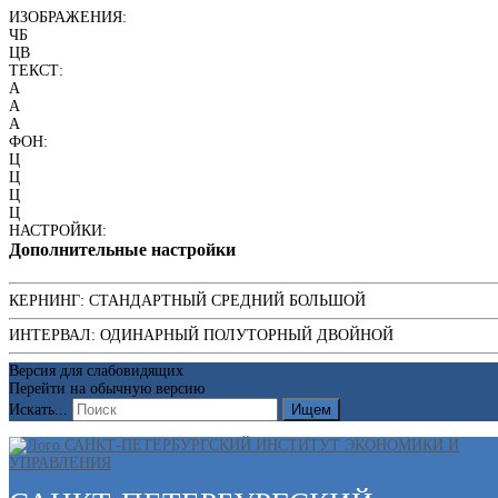
ИЗОБРАЖЕНИЯ:
ЧБ
ЦВ
ТЕКСТ:
A
A
A
ФОН:
Ц
Ц
Ц
Ц
НАСТРОЙКИ:
Дополнительные настройки
КЕРНИНГ:
СТАНДАРТНЫЙ
СРЕДНИЙ
БОЛЬШОЙ
ИНТЕРВАЛ:
ОДИНАРНЫЙ
ПОЛУТОРНЫЙ
ДВОЙНОЙ
Версия для слабовидящих
Перейти на обычную версию
Искать...
Ищем