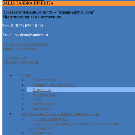
ВАША ЗАЯВКА ПРИНЯТА!
Проверьте указанную почту - "
example@mail.com
"
Мы отправили вам инструкцию.
Тел: 8 (812) 635-10-00
Email: spbiem@yandex.ru
Подать предварительную
заявку на обучение
Задать вопрос
приемной комиссии
О нас
Об институте
Руководство института
Лицензия
Аккредитация
Устав
Фотогалерея
Контакты
Сведения об образовательной организации
Основные сведения
Структура и органы управления образовательной
организацией
Документы