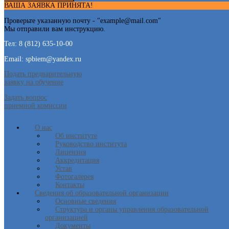
ВАША ЗАЯВКА ПРИНЯТА!
Проверьте указанную почту - "
example@mail.com
"
Мы отправили вам инструкцию.
Тел: 8 (812) 635-10-00
Email: spbiem@yandex.ru
Подать предварительную
заявку на обучение
Задать вопрос
приемной комиссии
О нас
Об институте
Руководство института
Лицензия
Аккредитация
Устав
Фотогалерея
Контакты
Сведения об образовательной организации
Основные сведения
Структура и органы управления образовательной
организацией
Документы