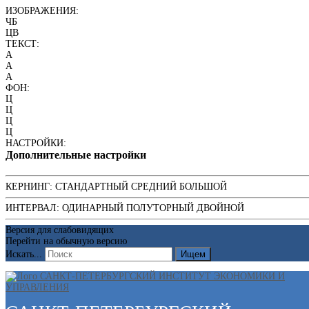
ИЗОБРАЖЕНИЯ:
ЧБ
ЦВ
ТЕКСТ:
A
A
A
ФОН:
Ц
Ц
Ц
Ц
НАСТРОЙКИ:
Дополнительные настройки
КЕРНИНГ:
СТАНДАРТНЫЙ
СРЕДНИЙ
БОЛЬШОЙ
ИНТЕРВАЛ:
ОДИНАРНЫЙ
ПОЛУТОРНЫЙ
ДВОЙНОЙ
Версия для слабовидящих
Перейти на обычную версию
Искать...
Ищем