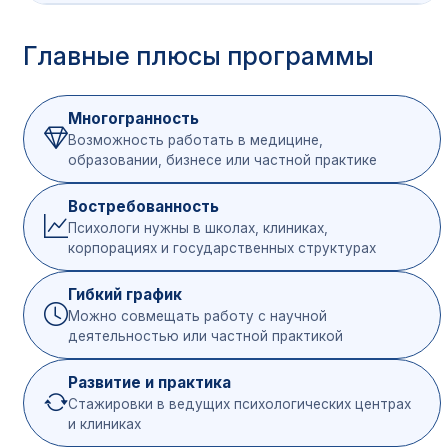
Категория
Ми
Главные плюсы программы
Предмет
абитуриентов
ба
Русский язык
40
Многогранность
Возможность работать в медицине,
Выпускники школ
Биология
40
образовании, бизнесе или частной практике
(ЕГЭ)
Математика /
Востребованность
40/
Обществознание
Психологи нужны в школах, клиниках,
корпорациях и государственных структурах
Русский язык
40
Гибкий график
После колледжа
Основы психологии
40
Можно совмещать работу с научной
или вуза
деятельностью или частной практикой
Психология общения
40
Развитие и практика
Стажировки в ведущих психологических центрах
и клиниках