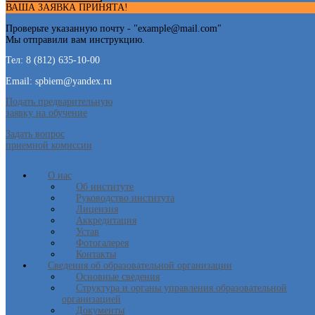
ВАША ЗАЯВКА ПРИНЯТА!
Проверьте указанную почту - "
example@mail.com
"
Мы отправили вам инструкцию.
Тел: 8 (812) 635-10-00
Email: spbiem@yandex.ru
Подать предварительную
заявку на обучение
Задать вопрос
приемной комиссии
О нас
Об институте
Руководство института
Лицензия
Аккредитация
Устав
Фотогалерея
Контакты
Сведения об образовательной организации
Основные сведения
Структура и органы управления образовательной
организацией
Документы