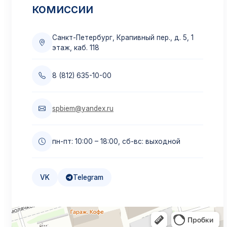
Приём по переводу
комиссии
Из других вузов
Подробнее →
Санкт-Петербург, Крапивный пер., д. 5, 1
этаж, каб. 118
Материнский капитал
8 (812) 635-10-00
Оплата маткапиталом
Подробнее →
spbiem@yandex.ru
Образовательный кредит
пн-пт: 10:00 – 18:00, сб-вс: выходной
Льготная ставка 3%
Подробнее →
VK
Telegram
Налоговый вычет
Верните до 13%