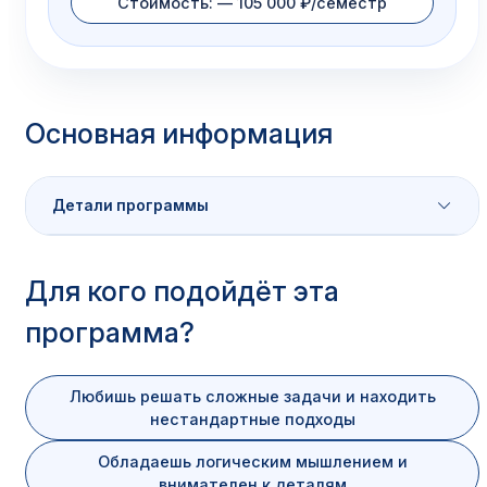
Стоимость: — 105 000 ₽/семестр
Основная информация
Детали программы
Характеристика
Значение
Для кого подойдёт эта
программа?
Уровень
Бакалавриат
Форма обучения
Очная / Очно-заочная / Дистан
Любишь решать сложные задачи и находить
нестандартные подходы
Аккредитация
Есть
. Диплом государственного
Обладаешь логическим мышлением и
внимателен к деталям