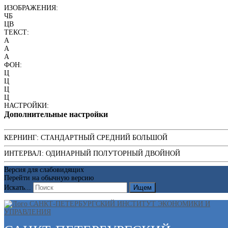
ИЗОБРАЖЕНИЯ:
ЧБ
ЦВ
ТЕКСТ:
A
A
A
ФОН:
Ц
Ц
Ц
Ц
НАСТРОЙКИ:
Дополнительные настройки
КЕРНИНГ:
СТАНДАРТНЫЙ
СРЕДНИЙ
БОЛЬШОЙ
ИНТЕРВАЛ:
ОДИНАРНЫЙ
ПОЛУТОРНЫЙ
ДВОЙНОЙ
Версия для слабовидящих
Перейти на обычную версию
Искать...
Ищем