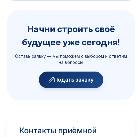
Порядок приёма
Начни строить своё
Сроки, документы, способы подачи
будущее уже сегодня!
Подробнее →
Оставь заявку — мы поможем с выбором и ответим
Общежитие
на вопросы
Размещение иногородних
Подробнее →
Подать заявку
Скидки и поощрения
Все доступные скидки
Подробнее →
Контакты приёмной