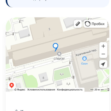
без деления участников на классы.
Для выполнения заданий участнику
предоставляется одна попытка
продолжительностью 120 (сто двадцать) минут.
Количество заданий в олимпиадном тесте равно
30 (тридцати).
Итоговый рейтинг участника по результатам
отборочного тура равен сумме баллов,
набранных им во время выполнения
олимпиадных заданий.
Количество участников, приглашенных на
заключительный тур, не может превышать 45
(сорок пять) процентов от общего фактического
числа участников отборочного тура.