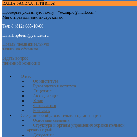
ВАША ЗАЯВКА ПРИНЯТА!
Проверьте указанную почту - "
example@mail.com
"
Мы отправили вам инструкцию.
Тел: 8 (812) 635-10-00
Email: spbiem@yandex.ru
Подать предварительную
заявку на обучение
Задать вопрос
приемной комиссии
О нас
Об институте
Руководство института
Лицензия
Аккредитация
Устав
Фотогалерея
Контакты
Сведения об образовательной организации
Основные сведения
Структура и органы управления образовательной
организацией
Документы