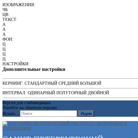
ИЗОБРАЖЕНИЯ:
ЧБ
ЦВ
ТЕКСТ:
A
A
A
ФОН:
Ц
Ц
Ц
Ц
НАСТРОЙКИ:
Дополнительные настройки
КЕРНИНГ:
СТАНДАРТНЫЙ
СРЕДНИЙ
БОЛЬШОЙ
ИНТЕРВАЛ:
ОДИНАРНЫЙ
ПОЛУТОРНЫЙ
ДВОЙНОЙ
Версия для слабовидящих
Перейти на обычную версию
Искать...
Ищем