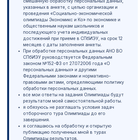
смешанную обработку персональных данных,
электро-образовательная среда на сайте
указанных в анкете, с целью организации и
проведения «Социально-экономической
spbiem.ru в сети «Интернет» (далее – портал
олимпиады Экономикс и Ко» по экономике и
Олимпиады).
общественным наукам школьников и
Лицу, планирующему принять участие в
последующего учета индивидуальных
Олимпиаде, следует заполнить анкету по
достижений при приеме в СПбИЭУ, на срок 12
ссылке:
месяцев с даты заполнения анкеты.
https://forms.yandex.ru/u/698f04e702848f6b4b6f928d
При обработке персональных данных АНО ВО
В течение 1-2 рабочих дней на эл. почту,
СПбИЭУ руководствуется Федеральным
законом №152-ФЗ от 27.07.2006 года «О
указанную в анкете, придет пароль и логин для
персональных данных» и другими
участия в Олимпиаде.
Федеральными законами и нормативно-
Решение заданий 1 этапа доступно до 23.59 15
правовыми актами, определяющими политику
апреля включительно.
обработки персональных данных.
Оргкомитет Олимпиады оставляет за собой
все мои ответы на задания Олимпиады будут
право блокировать учетные записи и
результатом моей самостоятельной работы.
аннулировать результаты тех участников, в
я обязуюсь не разглашать условия задач
отборочного тура Олимпиады до его
анкетах которых приведены некорректные
завершения.
данные.
я соглашаюсь на обработку и открытую
Отборочный дистанционный тур проводится в
публикацию полученных мной в турах
один этап для всех школьников 9, 10 и 11 классов
Олимпиады результатов.