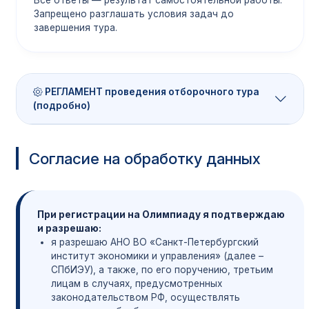
Все ответы — результат самостоятельной работы.
Запрещено разглашать условия задач до
завершения тура.
РЕГЛАМЕНТ проведения отборочного тура
(подробно)
РЕГЛАМЕНТ проведения отборочного тура
Согласие на обработку данных
«Социально-экономической олимпиады
Экономикс и Ко» по экономике и общественным
наукам школьников в заочной форме с
применением дистанционных технологий
При регистрации на Олимпиаду я подтверждаю
и разрешаю:
Учащиеся принимают участие в Олимпиаде
я разрешаю АНО ВО «Санкт-Петербургский
добровольно. Взимание оплаты (в какой-либо
институт экономики и управления» (далее –
форме) за участие в Олимпиаде не допускается.
СПбИЭУ), а также, по его поручению, третьим
Официальным источником информации для
лицам в случаях, предусмотренных
участников Олимпиады и рабочей площадкой
законодательством РФ, осуществлять
для выполнения олимпиадных заданий является