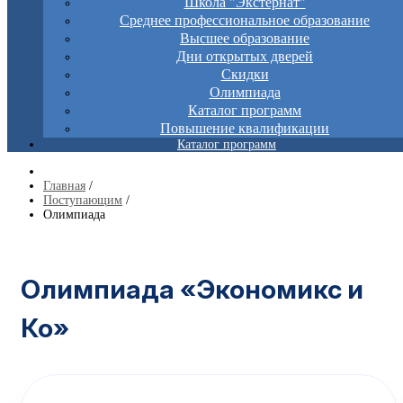
Школа "Экстернат"
Среднее профессиональное образование
Высшее образование
Дни открытых дверей
Скидки
Олимпиада
Каталог программ
Повышение квалификации
Каталог программ
Главная
/
Поступающим
/
Олимпиада
Олимпиада «Экономикс и
Ко»