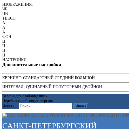
ИЗОБРАЖЕНИЯ:
ЧБ
ЦВ
ТЕКСТ:
A
A
A
ФОН:
Ц
Ц
Ц
Ц
НАСТРОЙКИ:
Дополнительные настройки
КЕРНИНГ:
СТАНДАРТНЫЙ
СРЕДНИЙ
БОЛЬШОЙ
ИНТЕРВАЛ:
ОДИНАРНЫЙ
ПОЛУТОРНЫЙ
ДВОЙНОЙ
Версия для слабовидящих
Перейти на обычную версию
Искать...
Ищем
САНКТ-ПЕТЕРБУРГСКИЙ