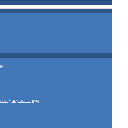
ей
сса. Досупная среда