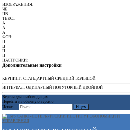
ИЗОБРАЖЕНИЯ:
ЧБ
ЦВ
ТЕКСТ:
A
A
A
ФОН:
Ц
Ц
Ц
Ц
НАСТРОЙКИ:
Дополнительные настройки
КЕРНИНГ:
СТАНДАРТНЫЙ
СРЕДНИЙ
БОЛЬШОЙ
ИНТЕРВАЛ:
ОДИНАРНЫЙ
ПОЛУТОРНЫЙ
ДВОЙНОЙ
Версия для слабовидящих
Перейти на обычную версию
Искать...
Ищем