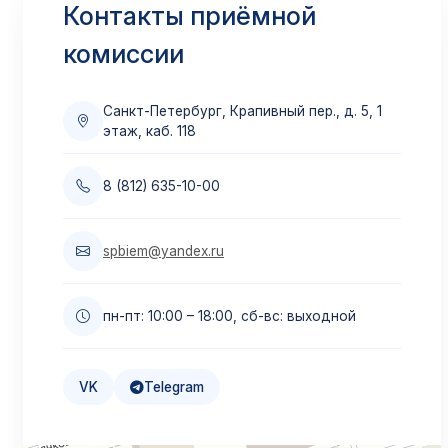
Контакты приёмной
Приём по переводу
комиссии
Из других вузов
Подробнее →
Санкт-Петербург, Крапивный пер., д. 5, 1
этаж, каб. 118
Материнский капитал
8 (812) 635-10-00
Оплата маткапиталом
Подробнее →
spbiem@yandex.ru
Образовательный кредит
пн-пт: 10:00 – 18:00, сб-вс: выходной
Льготная ставка 3%
Подробнее →
VK
Telegram
Налоговый вычет