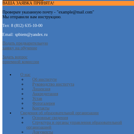
ВАША ЗАЯВКА ПРИНЯТА!
Проверьте указанную почту - "
example@mail.com
"
Мы отправили вам инструкцию.
Тел: 8 (812) 635-10-00
Email: spbiem@yandex.ru
Подать предварительную
заявку на обучение
Задать вопрос
приемной комиссии
О нас
Об институте
Руководство института
Лицензия
Аккредитация
Устав
Фотогалерея
Контакты
Сведения об образовательной организации
Основные сведения
Структура и органы управления образовательной
организацией
Документы