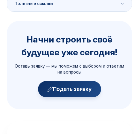
Полезные ссылки
Порядок приёма
Начни строить своё
Сроки, документы, способы подачи
будущее уже сегодня!
Подробнее →
Оставь заявку — мы поможем с выбором и ответим
Общежитие
на вопросы
Размещение иногородних
Подробнее →
Подать заявку
Скидки и поощрения
Все доступные скидки
Подробнее →