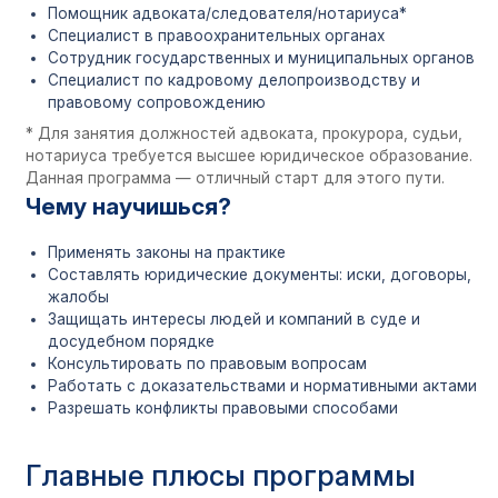
Помощник адвоката/следователя/нотариуса*
Очная: 90 000 ₽/семестр
Специалист в правоохранительных органах
баз)
Сотрудник государственных и муниципальных органов
Заочная: 38 000 ₽/семес
Стоимость
Специалист по кадровому делопроизводству и
обоих баз)
правовому сопровождению
Дистанционная: 38 000 
(только 11 классов)
* Для занятия должностей адвоката, прокурора, судьи,
нотариуса требуется высшее юридическое образование.
Данная программа — отличный старт для этого пути.
Есть
. Диплом государст
Аккредитация
Чему научишься?
образца.
Применять законы на практике
Составлять юридические документы: иски, договоры,
жалобы
Защищать интересы людей и компаний в суде и
досудебном порядке
Консультировать по правовым вопросам
Работать с доказательствами и нормативными актами
Разрешать конфликты правовыми способами
Главные плюсы программы