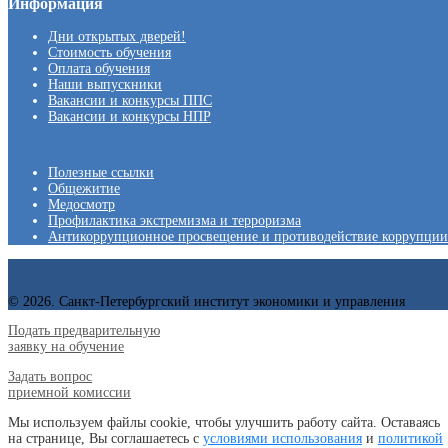
Информация
Дни открытых дверей!
Стоимость обучения
Оплата обучения
Наши выпускники
Вакансии и конкурсы ППС
Вакансии и конкурсы НПР
Полезные ссылки
Общежитие
Медосмотр
Профилактика экстремизма и терроризма
Антикоррупционное просвещение и противодействие коррупции
© 2026. Санкт-Петербургский институт экономики и управления
Подать предварительную
заявку на обучение
Задать вопрос
приемной комиссии
Мы используем файлы cookie, чтобы улучшить работу сайта. Оставаясь
на странице, Вы соглашаетесь с
условиями использования
и
политикой