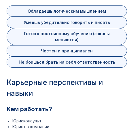
Наименование
Юриспруденция
Обладаешь логическим мышлением
специальности
Умеешь убедительно говорить и писать
Среднее профессиональ
Уровень образования
образование (колледж)
Готов к постоянному обучению (законы
меняются)
Базовое образование для
9 или 11 классов
поступления
Честен и принципиален
Не боишься брать на себя ответственность
Очная (9 и 11 классов)
Форма обучения
Заочная (9 и 11 классов)
Дистанционная (только 1
Карьерные перспективы и
На базе 9 классов:
навыки
– Очная: 2 года 10 месяц
– Заочная: 3 года 10 мес
Срок обучения
На базе 11 классов:
Кем работать?
– Очная: 1 год 10 месяцев
– Заочная: 2 года 10 мес
Юрисконсульт
– Дистанционная: 2 года
Юрист в компании