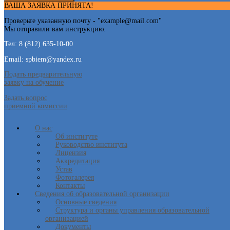
ВАША ЗАЯВКА ПРИНЯТА!
Проверьте указанную почту - "
example@mail.com
"
Мы отправили вам инструкцию.
Тел: 8 (812) 635-10-00
Email: spbiem@yandex.ru
Подать предварительную
заявку на обучение
Задать вопрос
приемной комиссии
О нас
Об институте
Руководство института
Лицензия
Аккредитация
Устав
Фотогалерея
Контакты
Сведения об образовательной организации
Основные сведения
Структура и органы управления образовательной
организацией
Документы