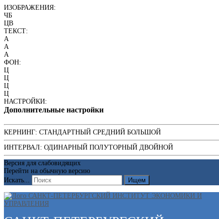
ИЗОБРАЖЕНИЯ:
ЧБ
ЦВ
ТЕКСТ:
A
A
A
ФОН:
Ц
Ц
Ц
Ц
НАСТРОЙКИ:
Дополнительные настройки
КЕРНИНГ:
СТАНДАРТНЫЙ
СРЕДНИЙ
БОЛЬШОЙ
ИНТЕРВАЛ:
ОДИНАРНЫЙ
ПОЛУТОРНЫЙ
ДВОЙНОЙ
Версия для слабовидящих
Перейти на обычную версию
Искать...
Ищем