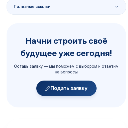
Полезные ссылки
Порядок приёма
Начни строить своё
Сроки, документы, способы подачи
будущее уже сегодня!
Подробнее →
Оставь заявку — мы поможем с выбором и ответим
Общежитие
на вопросы
Размещение иногородних
Подробнее →
Подать заявку
Скидки и поощрения
Все доступные скидки
Подробнее →