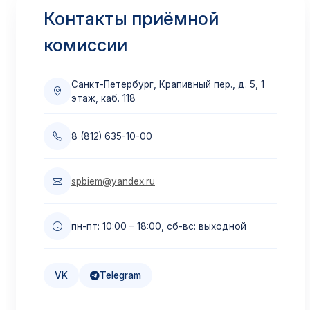
Контакты приёмной
Приём по переводу
комиссии
Из других вузов
Подробнее →
Санкт-Петербург, Крапивный пер., д. 5, 1
этаж, каб. 118
Материнский капитал
8 (812) 635-10-00
Оплата маткапиталом
Подробнее →
spbiem@yandex.ru
Образовательный кредит
пн-пт: 10:00 – 18:00, сб-вс: выходной
Льготная ставка 3%
Подробнее →
VK
Telegram
Налоговый вычет