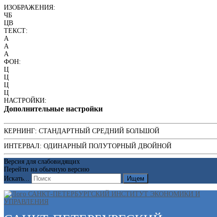
ИЗОБРАЖЕНИЯ:
ЧБ
ЦВ
ТЕКСТ:
A
A
A
ФОН:
Ц
Ц
Ц
Ц
НАСТРОЙКИ:
Дополнительные настройки
КЕРНИНГ:
СТАНДАРТНЫЙ
СРЕДНИЙ
БОЛЬШОЙ
ИНТЕРВАЛ:
ОДИНАРНЫЙ
ПОЛУТОРНЫЙ
ДВОЙНОЙ
Версия для слабовидящих
Перейти на обычную версию
Искать...
Ищем