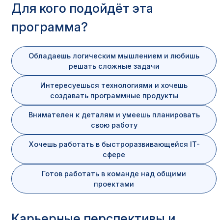
Характеристика
Значение
Для кого подойдёт эта
программа?
Код специальности
09.02.11
Наименование
Разработка и управление
Обладаешь логическим мышлением и любишь
специальности
программным обеспечен
решать сложные задачи
Среднее профессиональ
Уровень образования
Интересуешься технологиями и хочешь
образование (колледж)
создавать программные продукты
Базовое образование для
Внимателен к деталям и умеешь планировать
9 или 11 классов
поступления
свою работу
Очная (9 и 11 классов)
Хочешь работать в быстроразвивающейся IT-
Форма обучения
Заочная (9 и 11 классов)
сфере
Дистанционная (только 1
Готов работать в команде над общими
проектами
На базе 9 классов:
– Очная: 3 года 10 месяц
– Заочная: 4 года 10 мес
Срок обучения
На базе 11 классов:
Карьерные перспективы и