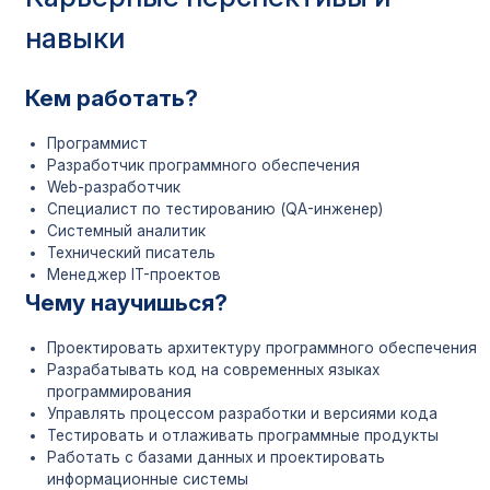
– Очная: 2 года 10 месяц
навыки
– Заочная: 3 года 10 мес
– Дистанционная: 3 года
Кем работать?
Очная: 95 000 ₽/семестр
баз)
Программист
Заочная: 45 000 ₽/семес
Стоимость
Разработчик программного обеспечения
обоих баз)
Web-разработчик
Дистанционная: 45 000 
Специалист по тестированию (QA-инженер)
(только 11 классов)
Системный аналитик
Технический писатель
Есть
. Диплом государст
Аккредитация
Менеджер IT-проектов
образца.
Чему научишься?
Проектировать архитектуру программного обеспечения
Разрабатывать код на современных языках
программирования
Управлять процессом разработки и версиями кода
Тестировать и отлаживать программные продукты
Работать с базами данных и проектировать
информационные системы