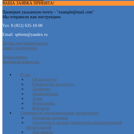
ВАША ЗАЯВКА ПРИНЯТА!
Проверьте указанную почту - "
example@mail.com
"
Мы отправили вам инструкцию.
Тел: 8 (812) 635-10-00
Email: spbiem@yandex.ru
Подать предварительную
заявку на обучение
Задать вопрос
приемной комиссии
О нас
Об институте
Руководство института
Лицензия
Аккредитация
Устав
Фотогалерея
Контакты
Сведения об образовательной организации
Основные сведения
Структура и органы управления образовательной
организацией
Документы