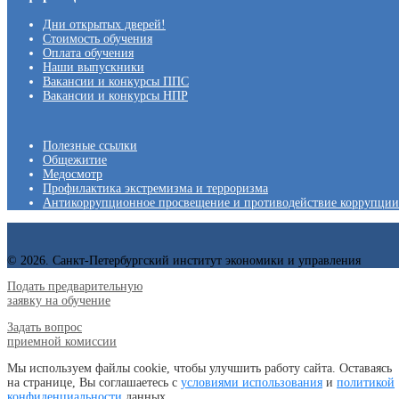
Дни открытых дверей!
Стоимость обучения
Оплата обучения
Наши выпускники
Вакансии и конкурсы ППС
Вакансии и конкурсы НПР
Полезные ссылки
Общежитие
Медосмотр
Профилактика экстремизма и терроризма
Антикоррупционное просвещение и противодействие коррупции
© 2026. Санкт-Петербургский институт экономики и управления
Подать предварительную
заявку на обучение
Задать вопрос
приемной комиссии
Мы используем файлы cookie, чтобы улучшить работу сайта. Оставаясь
на странице, Вы соглашаетесь с
условиями использования
и
политикой
конфиденциальности
данных.