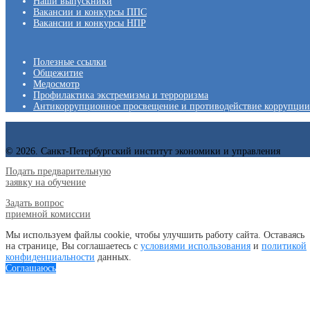
Наши выпускники
Вакансии и конкурсы ППС
Вакансии и конкурсы НПР
Полезные ссылки
Общежитие
Медосмотр
Профилактика экстремизма и терроризма
Антикоррупционное просвещение и противодействие коррупции
© 2026. Санкт-Петербургский институт экономики и управления
Подать предварительную
заявку на обучение
Задать вопрос
приемной комиссии
Мы используем файлы cookie, чтобы улучшить работу сайта. Оставаясь
на странице, Вы соглашаетесь с
условиями использования
и
политикой
конфиденциальности
данных.
Соглашаюсь