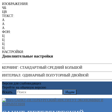
ИЗОБРАЖЕНИЯ:
ЧБ
ЦВ
ТЕКСТ:
A
A
A
ФОН:
Ц
Ц
Ц
Ц
НАСТРОЙКИ:
Дополнительные настройки
КЕРНИНГ:
СТАНДАРТНЫЙ
СРЕДНИЙ
БОЛЬШОЙ
ИНТЕРВАЛ:
ОДИНАРНЫЙ
ПОЛУТОРНЫЙ
ДВОЙНОЙ
Версия для слабовидящих
Перейти на обычную версию
Искать...
Ищем