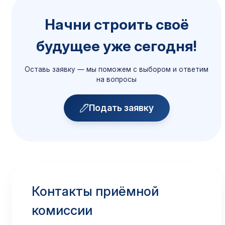
Порядок приёма
Начни строить своё
Сроки, документы, способы подачи
будущее уже сегодня!
Подробнее →
Оставь заявку — мы поможем с выбором и ответим
Общежитие
на вопросы
Размещение иногородних
Подробнее →
Подать заявку
Скидки и поощрения
Все доступные скидки
Подробнее →
Контакты приёмной
Приём по переводу
комиссии
Из других вузов