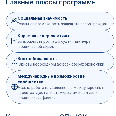
Главные плюсы программы
Предмет
абитуриентов
ба
Русский язык
40
Социальная значимость
Реальная возможность защищать права граждан
Обществознание
45
Выпускники
школ (ЕГЭ)
Карьерные перспективы
История / Информатика /
Возможность роста до судьи, партнера
Математика / Иностранный
40/
юридической фирмы
язык
Востребованность
Русский язык
40
Юристы необходимы во всех сферах экономики
После
Основы государства и
40
Международные возможности и
колледжа или
права
сообщество
вуза
Можно работать удаленно и в международных
Всеобщая история и
40
проектах. Доступ к стажировкам в ведущих
история России
юридических фирмах