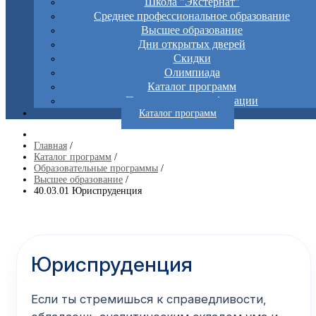
Школа "Экстернат"
Среднее профессиональное образование
Высшее образование
Дни открытых дверей
Скидки
Олимпиада
Каталог программ
Повышение квалификации
Каталог программ
Главная
/
Каталог программ
/
Образовательные программы
/
Высшее образование
/
40.03.01 Юриспруденция
Юриспруденция
Если ты стремишься к справедливости,