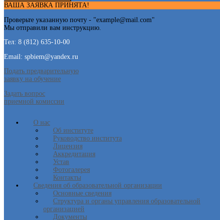
ВАША ЗАЯВКА ПРИНЯТА!
Проверьте указанную почту - "
example@mail.com
"
Мы отправили вам инструкцию.
Тел: 8 (812) 635-10-00
Email: spbiem@yandex.ru
Подать предварительную
заявку на обучение
Задать вопрос
приемной комиссии
О нас
Об институте
Руководство института
Лицензия
Аккредитация
Устав
Фотогалерея
Контакты
Сведения об образовательной организации
Основные сведения
Структура и органы управления образовательной
организацией
Документы