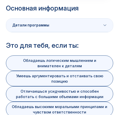
Основная информация
Детали программы
Характеристика
Значение
Это для тебя, если ты:
Уровень
Бакалавриат
Обладаешь логическим мышлением и
внимателен к деталям
Очная / Очно-заочная / Заочная /
Форма обучения
Дистанционная
Умеешь аргументировать и отстаивать свою
позицию
Аккредитация
Есть
. Диплом государственного 
Отличаешься усидчивостью и способен
работать с большими объемами информации
Обладаешь высокими моральными принципами и
чувством ответственности