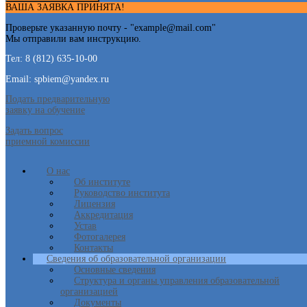
ВАША ЗАЯВКА ПРИНЯТА!
Проверьте указанную почту - "
example@mail.com
"
Мы отправили вам инструкцию.
Тел: 8 (812) 635-10-00
Email: spbiem@yandex.ru
Подать предварительную
заявку на обучение
Задать вопрос
приемной комиссии
О нас
Об институте
Руководство института
Лицензия
Аккредитация
Устав
Фотогалерея
Контакты
Сведения об образовательной организации
Основные сведения
Структура и органы управления образовательной
организацией
Документы