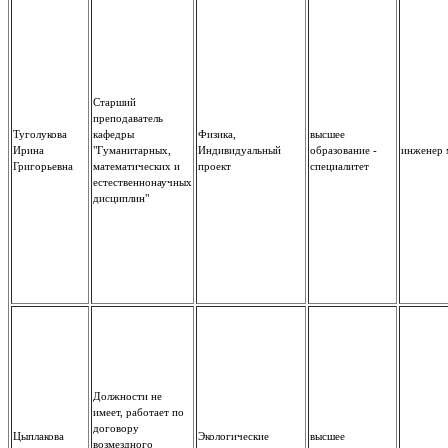
Старший
преподаватель
Туголукова
кафедры
Физика,
высшее
Ирина
"Гуманитарных,
Индивидуальный
образование -
инженер 
Григорьевна
математических и
проект
специалитет
естественнонаучных
дисциплин"
Должности не
имеет, работает по
договору
Цыплакова
Экологические
высшее
возмездного