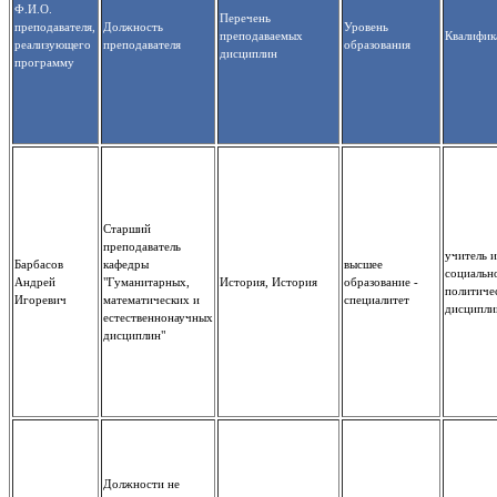
Ф.И.О.
Перечень
преподавателя,
Должность
Уровень
преподаваемых
Квалифик
реализующего
преподавателя
образования
дисциплин
программу
Старший
преподаватель
учитель 
Барбасов
кафедры
высшее
социальн
Андрей
"Гуманитарных,
История, История
образование -
политиче
Игоревич
математических и
специалитет
дисципли
естественнонаучных
дисциплин"
Должности не