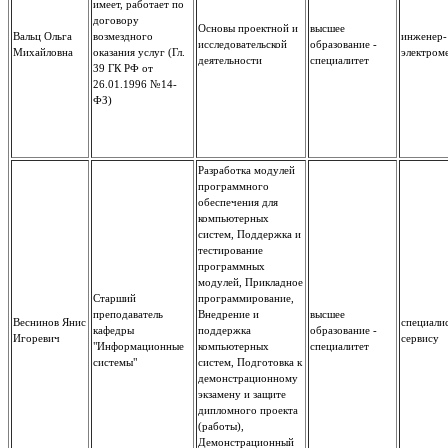
имеет, работает по
договору
Основы проектной и
высшее
Вальц Ольга
возмездного
инженер-
исследовательской
образование -
Михайловна
оказания услуг (Гл.
электром
деятельности
специалитет
39 ГК РФ от
26.01.1996 №14-
ФЗ)
Разработка модулей
программного
обеспечения для
компьютерных
систем, Поддержка и
тестирование
программных
модулей, Прикладное
Старший
программирование,
преподаватель
Внедрение и
высшее
Веснинов Янис
специали
кафедры
поддержка
образование -
Игоревич
сервису
"Информационные
компьютерных
специалитет
системы"
систем, Подготовка к
демонстрационному
экзамену и защите
дипломного проекта
(работы),
Демонстрационный