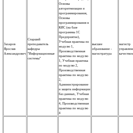
Основы
алгоритмизации и
программирования,
Основы
программирования в
КИС (на базе
программы 1С
Предприятие),
Старший
Учебная практика по
Захаров
преподаватель
высшее
магистр
модулю 1,
Ярослав
кафедры
образование -
управлен
Производственная
Александрович
"Информационные
магистратура
качество
практика по модулю
системы"
1, Учебная практика
по модулю 2,
Производственная
практика по модулю
2,
Администрирование
и защита информации
баз данных, Учебная
практика по модулю
4, Производственная
практика по модулю
4