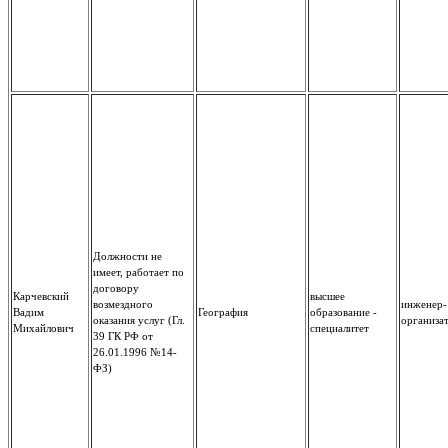
Должности не
имеет, работает по
договору
Карчевский
высшее
возмездного
инженер-
Вадим
География
образование -
оказания услуг (Гл.
организа
Михайлович
специалитет
39 ГК РФ от
26.01.1996 №14-
ФЗ)