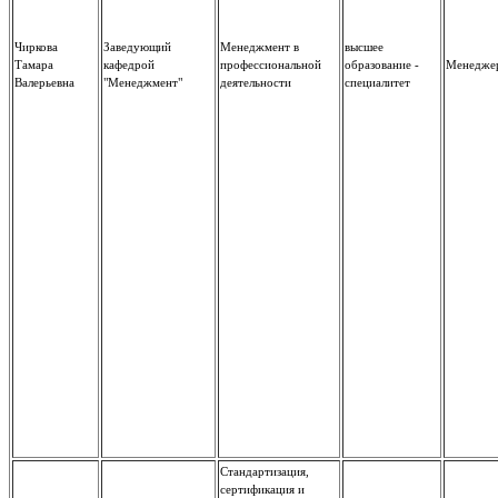
Чиркова
Заведующий
Менеджмент в
высшее
Тамара
кафедрой
профессиональной
образование -
Менедже
Валерьевна
"Менеджмент"
деятельности
специалитет
Стандартизация,
сертификация и