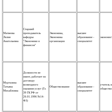
Старший
Матвеева
преподаватель
Экономика,
высшее
Лилия
кафедры
Экономика
образование -
экономис
Анатольевна
"Экономики и
организации
специалитет
финансов"
Должности не
имеет, работает по
договору
Муртазина
высшее
возмездного
учитель 
Татьяна
Обществознание
образование -
оказания услуг (Гл.
общество
Михайловна
специалитет
39 ГК РФ от
26.01.1996 №14-
ФЗ)