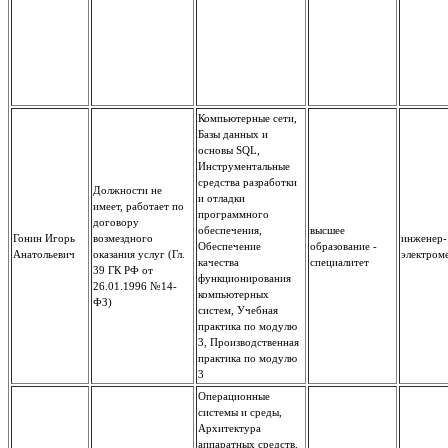
Компьютерные сети,
Базы данных и
основы SQL,
Инструментальные
средства разработки
Должности не
и отладки
имеет, работает по
программного
договору
обеспечения,
высшее
Гонин Игорь
возмездного
инженер-
Обеспечение
образование -
Анатольевич
оказания услуг (Гл.
электром
качества
специалитет
39 ГК РФ от
функционирования
26.01.1996 №14-
компьютерных
ФЗ)
систем, Учебная
практика по модулю
3, Производственная
практика по модулю
3
Операционные
системы и среды,
Архитектура
аппаратных средств,