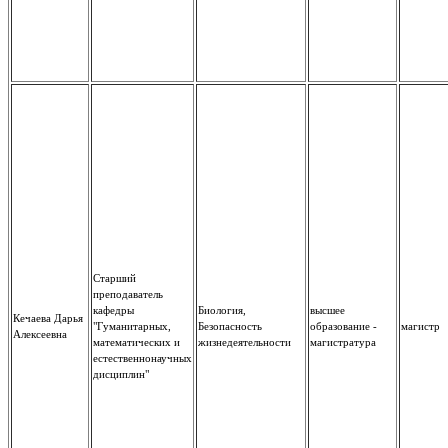
Старший
преподаватель
кафедры
Биология,
высшее
Кечаева Дарья
"Гуманитарных,
Безопасность
образование -
магистр
Алексеевна
математических и
жизнедеятельности
магистратура
естественнонаучных
дисциплин"