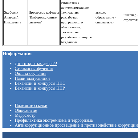
техническое
документоведение,
Якубович
Профессор кафедры
Технология
высшее
инженер-
Анатолий
"Информационные
разработки
образование -
строител
Николаевич
системы"
программного
специалитет
обеспечения,
Технология
разработки и защиты
баз данных
Информация
Дни открытых дверей!
Стоимость обучения
Оплата обучения
Наши выпускники
Вакансии и конкурсы ППС
Вакансии и конкурсы НПР
Полезные ссылки
Общежитие
Медосмотр
Профилактика экстремизма и терроризма
Антикоррупционное просвещение и противодействие коррупции