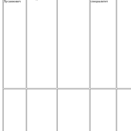
Хусаинович
специалитет