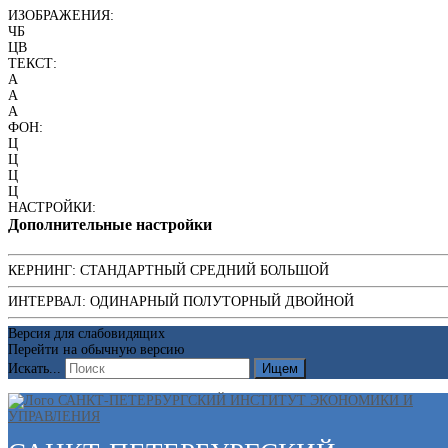
ИЗОБРАЖЕНИЯ:
ЧБ
ЦВ
ТЕКСТ:
A
A
A
ФОН:
Ц
Ц
Ц
Ц
НАСТРОЙКИ:
Дополнительные настройки
КЕРНИНГ:
СТАНДАРТНЫЙ
СРЕДНИЙ
БОЛЬШОЙ
ИНТЕРВАЛ:
ОДИНАРНЫЙ
ПОЛУТОРНЫЙ
ДВОЙНОЙ
Версия для слабовидящих
Перейти на обычную версию
Искать...
Ищем