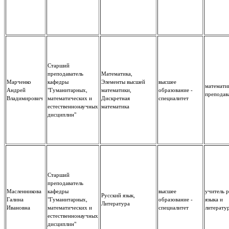
Старший
преподаватель
Математика,
Марченко
кафедры
Элементы высшей
высшее
математи
Андрей
"Гуманитарных,
математики,
образование -
преподав
Владимирович
математических и
Дискретная
специалитет
естественнонаучных
математика
дисциплин"
Старший
преподаватель
Масленникова
кафедры
высшее
учитель 
Русский язык,
Галина
"Гуманитарных,
образование -
языка и
Литература
Ивановна
математических и
специалитет
литерату
естественнонаучных
дисциплин"