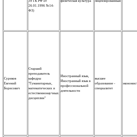
39 ГК РФ от
физическая культура
лицензированный
26.01.1996 №14-
ФЗ)
Старший
преподаватель
Иностранный язык,
Суриков
кафедры
высшее
Иностранный язык в
Евгений
"Гуманитарных,
образование -
экономис
профессиональной
Борисович
математических и
специалитет
деятельности
естественнонаучных
дисциплин"