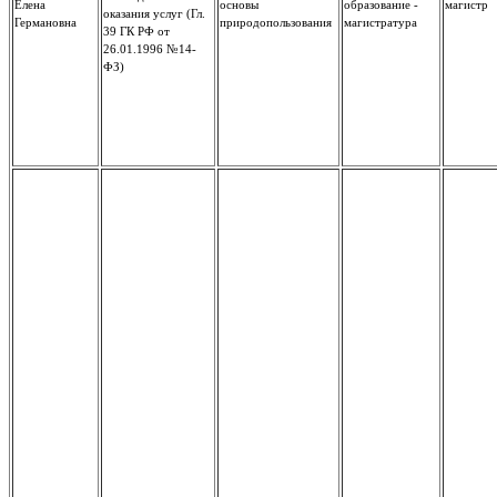
Елена
основы
образование -
магистр
оказания услуг (Гл.
Германовна
природопользования
магистратура
39 ГК РФ от
26.01.1996 №14-
ФЗ)