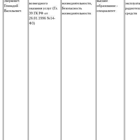
Зверкович
высшее
возмездного
жизнедеятельности,
эксплуат
Геннадий
образование -
оказания услуг (Гл.
Безопасность
радиотех
Васильевич
специалитет
39 ГК РФ от
жизнедеятельности
средств
26.01.1996 №14-
ФЗ)