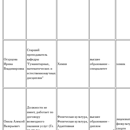
Старший
преподаватель
Огурцова
кафедры
высшее
Ирина
"Гуманитарных,
Химия
образование -
химик
Владимировна
математических и
специалитет
естественнонаучных
дисциплин"
Должности не
имеет, работает по
договору
Физическая культура,
высшее
лицензиат
Онила Алексей
возмездного
Физическая культура,
образование -
физкульт
Валерьевич
оказания услуг (Гл.
Адаптивная
диплом
спорте