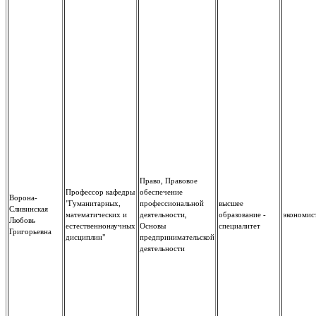
Право, Правовое
Профессор кафедры
обеспечение
Ворона-
"Гуманитарных,
профессиональной
высшее
Сливинская
математических и
деятельности,
образование -
экономис
Любовь
естественнонаучных
Основы
специалитет
Григорьевна
дисциплин"
предпринимательской
деятельности