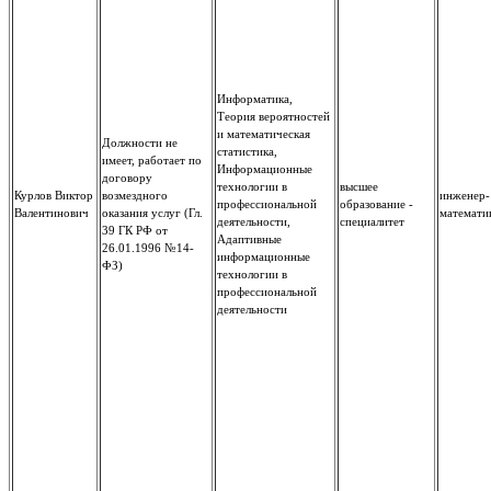
Информатика,
Теория вероятностей
и математическая
Должности не
статистика,
имеет, работает по
Информационные
договору
технологии в
высшее
Курлов Виктор
возмездного
инженер-
профессиональной
образование -
Валентинович
оказания услуг (Гл.
математи
деятельности,
специалитет
39 ГК РФ от
Адаптивные
26.01.1996 №14-
информационные
ФЗ)
технологии в
профессиональной
деятельности